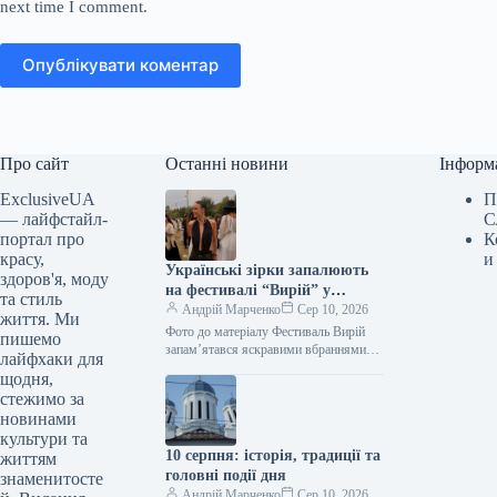
next time I comment.
Опублікувати коментар
Про сайт
Останні новини
Інформ
ExclusiveUA
П
— лайфстайл-
С
портал про
К
красу,
и
Українські зірки запалюють
здоров'я, моду
на фестивалі “Вирій” у
та стиль
вражаючих образах
Андрій Марченко
Сер 10, 2026
життя. Ми
Фото до матеріалу Фестиваль Вирій
пишемо
запам’ятався яскравими вбраннями
лайфхаки для
українських зірок, які поєднали
щодня,
традиційні мотиви із сучасними
стежимо за
трендами. 8-9 серпня у…
новинами
культури та
10 серпня: історія, традиції та
життям
головні події дня
знаменитосте
Андрій Марченко
Сер 10, 2026