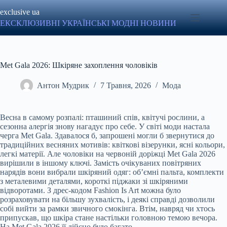
Перейти
exclusive ua
до
вмісту
ЕКСКЛЮЗИВНІ УКРАЇНСЬКІ МОДНІ НОВИНИ
Met Gala 2026: Шкіряне захоплення чоловіків
Антон Мудрик
7 Травня, 2026
Мода
Весна в самому розпалі: пташиний спів, квітучі рослини, а
сезонна алергія знову нагадує про себе. У світі моди настала
черга Met Gala. Здавалося б, запрошені могли б звернутися до
традиційних весняних мотивів: квіткові візерунки, ясні кольори,
легкі матерії. Але чоловіки на червоній доріжці Met Gala 2026
вирішили в іншому ключі. Замість очікуваних повітряних
нарядів вони вибрали шкіряний одяг: об’ємні пальта, комплекти
з металевими деталями, короткі піджаки зі шкіряними
відворотами. З дрес-кодом Fashion Is Art можна було
розраховувати на більшу зухвалість, і деякі справді дозволили
собі вийти за рамки звичного смокінга. Втім, навряд чи хтось
припускав, що шкіра стане настільки головною темою вечора.
На Met Gala 2026 її дійсно було багато.