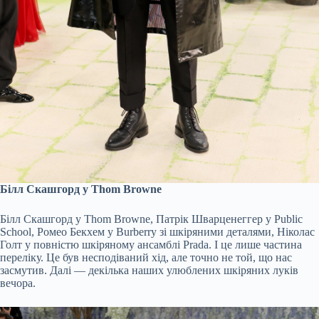
Білл Скашгорд у Thom Browne
Білл Скашгорд у Thom Browne, Патрік Шварценеггер у Public
School, Ромео Бекхем у Burberry зі шкіряними деталями, Ніколас
Голт у повністю шкіряному ансамблі Prada. І це лише частина
переліку. Це був несподіваний хід, але точно не той, що нас
засмутив. Далі — декілька наших улюблених шкіряних луків
вечора.