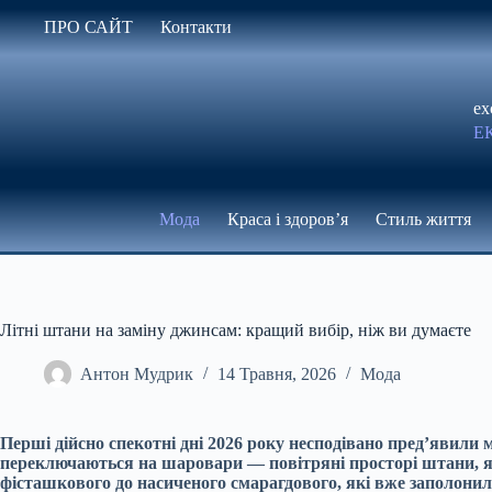
Перейти
ПРО САЙТ
Контакти
до
вмісту
ex
Е
Мода
Краса і здоров’я
Стиль життя
Літні штани на заміну джинсам: кращий вибір, ніж ви думаєте
Антон Мудрик
14 Травня, 2026
Мода
Перші дійсно спекотні дні 2026 року несподівано пред’явили
переключаються на шаровари — повітряні просторі штани, які
фісташкового до насиченого смарагдового, які вже заполонили