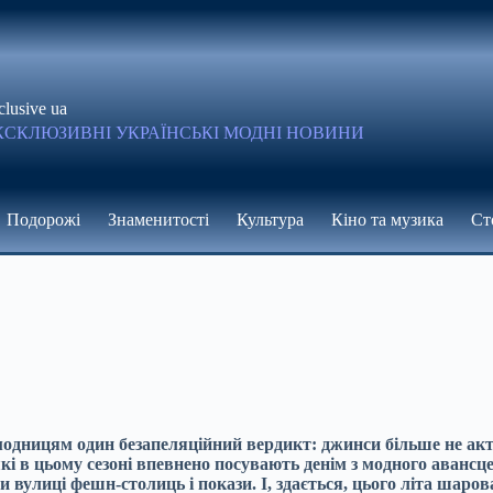
clusive ua
КСКЛЮЗИВНІ УКРАЇНСЬКІ МОДНІ НОВИНИ
Подорожі
Знаменитості
Культура
Кіно та музика
Ст
 модницям один безапеляційний вердикт: джинси більше не ак
 в цьому сезоні впевнено посувають денім з модного авансцен
 вулиці фешн-столиць і покази. І, здається, цього літа шаров