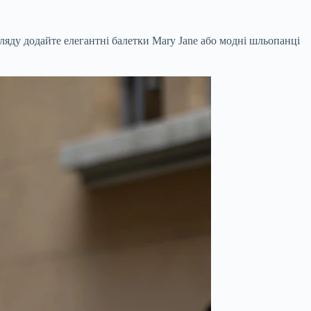
яду додайте елегантні балетки Mary Jane або модні шльопанці