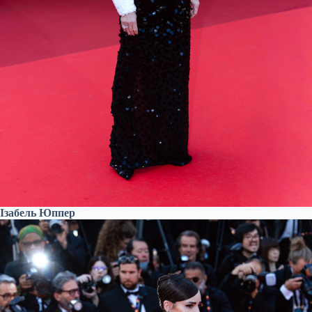
Ізабель Юппер