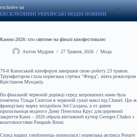
Перейти
exclusive ua
до
вмісту
ЕКСКЛЮЗИВНІ УКРАЇНСЬКІ МОДНІ НОВИНИ
Канни-2026: хто сяятиме на фіналі кінофестивалю
Антон Мудрик
27 Травня, 2026
Мода
79-й Каннський кінофорум завершив свою роботу 23 травня.
Тріумфатором стала норвезька стрічка "Фіорд", знята режисером
Крістіаном Мунджіу.
На фінальній червоній доріжці серед запрошених нами була
помічена Тільда Свінтон в червоній сукні максі від Chanel. Цю ж
французьку марку вподобала Зої Салдана, а от давня
прихильниця модного Дому Пенелопа Крус для церемонії
закриття Канн – 2026 обрала вінтажний кутюр Georges Chakra з
коштовностями Pasquale Bruni.
Серед наших улюблениць опинилася і норвезька актриса Ренате