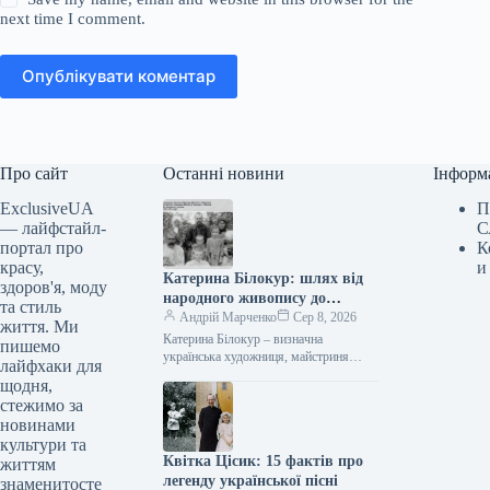
next time I comment.
Опублікувати коментар
Про сайт
Останні новини
Інформ
ExclusiveUA
П
— лайфстайл-
С
портал про
К
красу,
и
Катерина Білокур: шлях від
здоров'я, моду
народного живопису до
та стиль
визнання світу
Андрій Марченко
Сер 8, 2026
життя. Ми
Катерина Білокур – визначна
пишемо
українська художниця, майстриня
лайфхаки для
наївного мистецтва та народного
щодня,
декоративного живопису. Вона здобула
стежимо за
славу завдяки розкішним полотнам
новинами
із…
культури та
Квітка Цісик: 15 фактів про
життям
легенду української пісні
знаменитосте