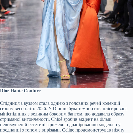
Dior Haute Couture
Спідниця з вузлом стала однією з головних речей колекцій
сезону весна-літо 2026. У Dior це була темно-синя плісирована
мініспідниця з великим боковим бантом, що додавала образу
стриманої витонченості. Chloé зробив акцент на більш
невимушеній естетиці з рожевою драпірованою моделлю у
поєднанні з топом з вирізами. Celine продемонстрував ніжну