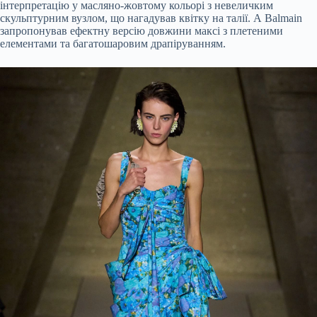
інтерпретацію у масляно-жовтому кольорі з невеличким
скульптурним вузлом, що нагадував квітку на талії. А Balmain
запропонував ефектну версію довжини максі з плетеними
елементами та багатошаровим драпіруванням.