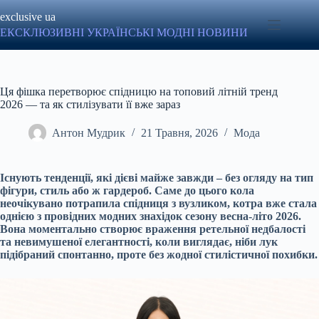
Перейти
exclusive ua
до
вмісту
ЕКСКЛЮЗИВНІ УКРАЇНСЬКІ МОДНІ НОВИНИ
Ця фішка перетворює спідницю на топовий літній тренд
2026 — та як стилізувати її вже зараз
Антон Мудрик
21 Травня, 2026
Мода
Існують тенденції, які дієві майже завжди – без огляду на тип
фігури, стиль або ж гардероб. Саме до цього кола
неочікувано потрапила спідниця з вузликом, котра вже стала
однією з провідних модних знахідок сезону весна-літо 2026.
Вона моментально створює враження ретельної недбалості
та невимушеної елегантності, коли виглядає, ніби лук
підібраний спонтанно, проте без жодної стилістичної похибки.