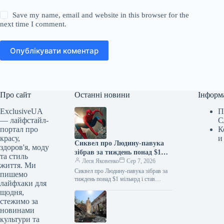
Save my name, email and website in this browser for the
next time I comment.
Опублікувати коментар
Про сайт
Останні новини
Інформ
ExclusiveUA
П
— лайфстайл-
С
портал про
К
красу,
и
Сиквел про Людину-павука
здоров'я, моду
зібрав за тиждень понад $1
та стиль
мільярд і став найкасовішим
Леся Яковенко
Сер 7, 2026
життя. Ми
фільмом року
Сиквел про Людину-павука зібрав за
пишемо
тиждень понад $1 мільярд і став
лайфхаки для
найкасовішим фільмом року
щодня,
06.08.2026 10:28 Укрінформ Стрічка
стежимо за
«Людина-павук: Абсолютно…
новинами
культури та