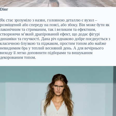
Dior
Як стає зрозуміло з назви, головною деталлю є вузол –
розміщений або спереду на поясі, або збоку. Він може бути як
лаконічним та стриманим, так і великим та ефектним,
створюючи м’який драпірований ефект, що додає фігурі
динаміки та гнучкості. Дана річ однаково добре поєднується з
класичною блузкою та піджаком, простим топом або майже
невидимим бра у теплий весняний день. А для вечірнього
виходу її легко доповнити підборами та вишуканим
декорованим топом.