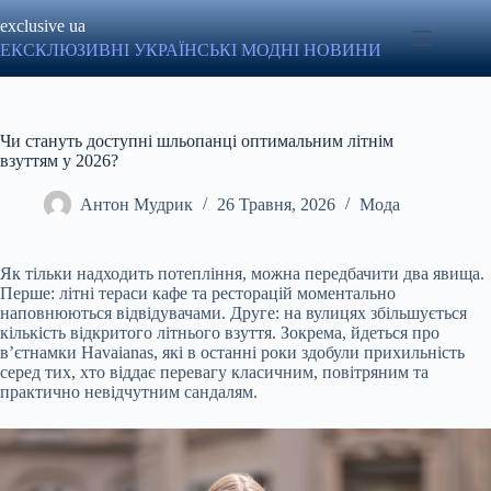
Перейти
exclusive ua
до
вмісту
ЕКСКЛЮЗИВНІ УКРАЇНСЬКІ МОДНІ НОВИНИ
Чи стануть доступні шльопанці оптимальним літнім
взуттям у 2026?
Антон Мудрик
26 Травня, 2026
Мода
Як тільки надходить потепління, можна передбачити два явища.
Перше: літні тераси кафе та ресторацій моментально
наповнюються відвідувачами. Друге: на вулицях збільшується
кількість відкритого літнього взуття. Зокрема, йдеться про
вʼєтнамки Havaianas, які в останні роки здобули прихильність
серед тих, хто віддає перевагу класичним, повітряним та
практично невідчутним сандалям.