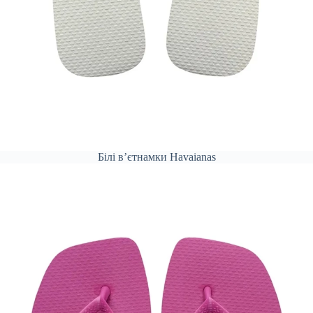
Білі вʼєтнамки Havaianas