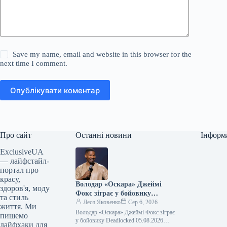
Save my name, email and website in this browser for the
next time I comment.
Опублікувати коментар
Про сайт
Останні новини
Інформ
ExclusiveUA
— лайфстайл-
портал про
красу,
Володар «Оскара» Джеймі
здоров'я, моду
Фокс зіграє у бойовику
та стиль
Deadlocked
Леся Яковенко
Сер 6, 2026
життя. Ми
Володар «Оскара» Джеймі Фокс зіграє
пишемо
у бойовику Deadlocked 05.08.2026
лайфхаки для