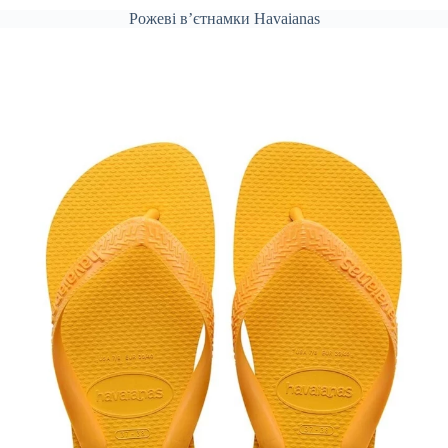
Рожеві вʼєтнамки Havaianas