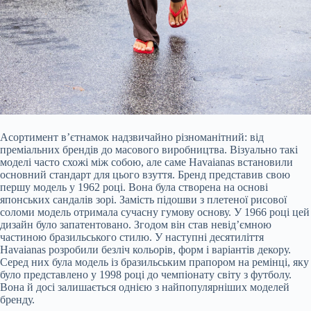
Асортимент в’єтнамок надзвичайно різноманітний: від
преміальних брендів до масового виробництва. Візуально такі
моделі часто схожі між собою, але саме Havaianas встановили
основний стандарт для цього взуття. Бренд представив свою
першу модель у 1962 році. Вона була створена на основі
японських сандалів зорі. Замість підошви з плетеної рисової
соломи модель отримала сучасну гумову основу. У 1966 році цей
дизайн було запатентовано. Згодом він став невід’ємною
частиною бразильського стилю. У наступні десятиліття
Havaianas розробили безліч кольорів, форм і варіантів декору.
Серед них була модель із бразильським прапором на ремінці, яку
було представлено у 1998 році до чемпіонату світу з футболу.
Вона й досі залишається однією з найпопулярніших моделей
бренду.