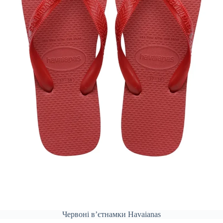
Червоні вʼєтнамки Havaianas