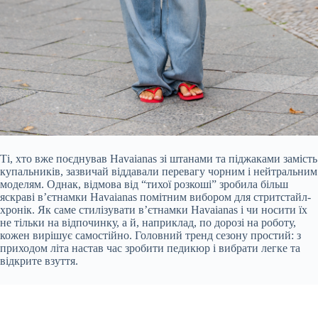
Ті, хто вже поєднував Havaianas зі штанами та піджаками замість
купальників, зазвичай віддавали перевагу чорним і нейтральним
моделям. Однак, відмова від “тихої розкоші” зробила більш
яскраві в’єтнамки Havaianas помітним вибором для стритстайл-
хронік. Як саме стилізувати в’єтнамки Havaianas і чи носити їх
не тільки на відпочинку, а й, наприклад, по дорозі на роботу,
кожен вирішує самостійно. Головний тренд сезону простий: з
приходом літа настав час зробити педикюр і вибрати легке та
відкрите взуття.