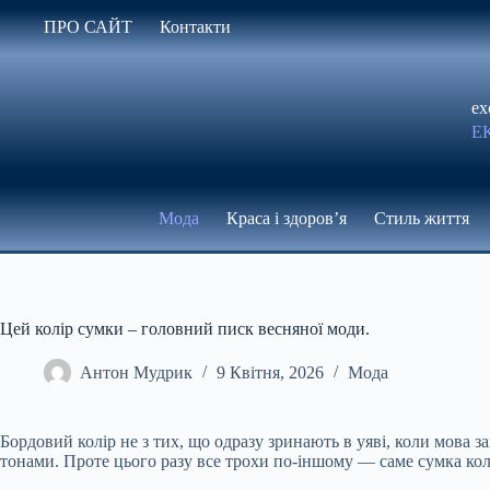
Перейти
ПРО САЙТ
Контакти
до
вмісту
ex
Е
Мода
Краса і здоров’я
Стиль життя
Цей колір сумки – головний писк весняної моди.
Антон Мудрик
9 Квітня, 2026
Мода
Бордовий колір не з тих, що одразу зринають в уяві, коли мова 
тонами. Проте цього разу все трохи по-іншому — саме сумка кол