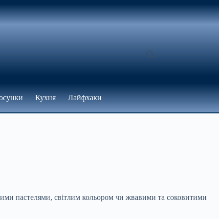
осунки
Кухня
Лайфхаки
іжними пастелями, світлим кольором чи жвавими та соковитими