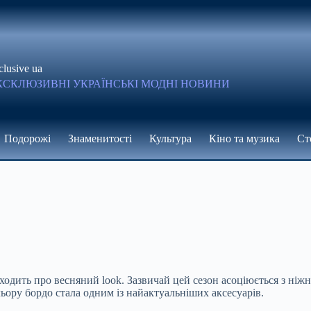
clusive ua
КСКЛЮЗИВНІ УКРАЇНСЬКІ МОДНІ НОВИНИ
Подорожі
Знаменитості
Культура
Кіно та музика
Ст
заходить про весняний look. Зазвичай цей сезон асоціюється з н
ьору бордо стала одним із найактуальніших аксесуарів.