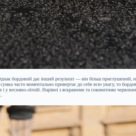
нак бордовий дає інший результат — він більш приглушений, нас
а сумка часто моментально привертає до себе всю увагу, то борд
 і у весняно-літній. Нарівні з яскравими та соковитими червоним
.