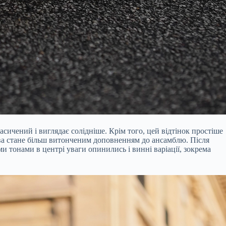
ичений і виглядає солідніше. Крім того, цей відтінок простіше
ова стане більш витонченим доповненням до ансамблю. Після
и тонами в центрі уваги опинились і винні варіації, зокрема