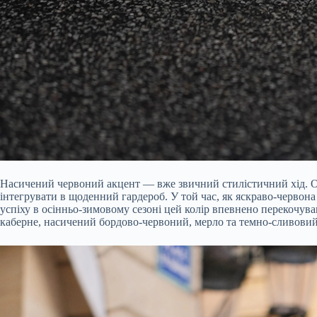
Насичений червоний акцент — вже звичний стилістичний хід. Од
інтегрувати в щоденний гардероб. У той час, як яскраво-червон
успіху в осінньо-зимовому сезоні цей колір впевнено перекочував
каберне, насичений бордово-червоний, мерло та темно-сливовий