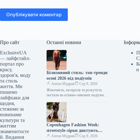
Опублікувати коментар
Про сайт
Останні новини
Інформ
ExclusiveUA
П
— лайфстайл-
С
портал про
К
красу,
и
Білизняний стиль: топ-тренди
здоров'я, моду
осені 2026 від подіумів
та стиль
Антон Мудрик
Сер 9, 2026
життя. Ми
Жіночність, експресія та розкутість
пишемо
постали на осінньо-зимових подіумах
лайфхаки для
2026/2027 у вигляді навмисно
щодня,
відвертого білизняного одягу. І мова
стежимо за
зовсім не про…
новинами
культури та
Copenhagen Fashion Week:
життям
streetstyle-зірки диктують
знаменитосте
тренди
Антон Мудрик
Сер 9, 2026
й. Видання