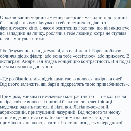
Обожнюваний чорний джемпер оверсайз має один підступний
бік. Іноді в ньому відчуваєш себе таємничою дівою з
французького кіно, а часом освітлення грає так, що він акцентує
всі западини на личку, роблячи з тебе людину, котра не стуляла
очей з минулого тижня.
Річ, безумовно, не в джемпері, а в освітленні. Барва поблизу
обличчя діє як фільтр: або вона тебе «освітлює», або приховує. В
інстаграмі Андре Тан згадав концепцію контрастності. Він подає
це максимально доступно:
«Це
розбіжність між відтінками твого волосся, шкіри та очей.
Від цього залежить, які барви підкреслять твою привабливість».
Приміром, жінкам із незначною контрастністю — це коли ясна
шкіра, світле волосся і прозорі блакитні чи зелені зіниці —
модельєр радить пастельні відтінки. Лагідно-рожевий,
абрикосовий, приглушений лазурний. Від чорного та неону
ліпше відмовитися геть. Інакше помітна одежа зайде в
приміщення першою, а ти так і зостанешся десь у передпокої.