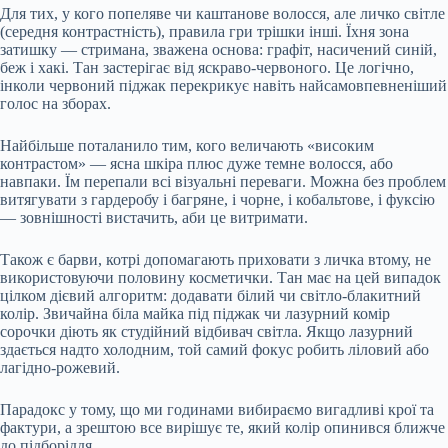
Для тих, у кого попеляве чи каштанове волосся, але личко світле
(середня контрастність), правила гри трішки інші. Їхня зона
затишку — стримана, зважена основа: графіт, насичений синій,
беж і хакі. Тан застерігає від яскраво-червоного. Це логічно,
інколи червоний піджак перекрикує навіть найсамовпевненіший
голос на зборах.
Найбільше поталанило тим, кого величають «високим
контрастом» — ясна шкіра плюс дуже темне волосся, або
навпаки. Їм перепали всі візуальні переваги. Можна без проблем
витягувати з гардеробу і багряне, і чорне, і кобальтове, і фуксію
— зовнішності вистачить, аби це витримати.
Також є барви, котрі допомагають приховати з личка втому, не
використовуючи половину косметички. Тан має на цей випадок
цілком дієвий алгоритм: додавати білий чи світло-блакитний
колір. Звичайна біла майка під піджак чи лазурний комір
сорочки діють як студійний відбивач світла. Якщо лазурний
здається надто холодним, той самий фокус робить ліловий або
лагідно-рожевий.
Парадокс у тому, що ми годинами вибираємо вигадливі крої та
фактури, а зрештою все вирішує те, який колір опинився ближче
до підборіддя.