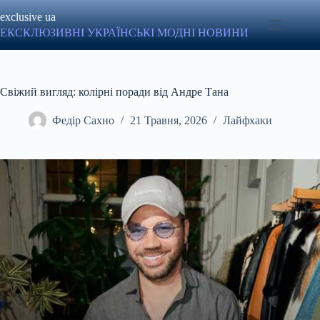
Перейти
exclusive ua
до
вмісту
ЕКСКЛЮЗИВНІ УКРАЇНСЬКІ МОДНІ НОВИНИ
Свіжий вигляд: колірні поради від Андре Тана
Федір Сахно
21 Травня, 2026
Лайфхаки