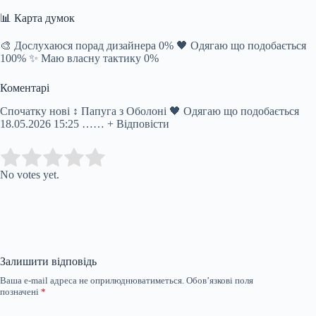
📊 Карта думок
🎨 Дослухаюся порад дизайнера 0% 🖤 Одягаю що подобається
100% ✨ Маю власну тактику 0%
Коментарі
Спочатку нові ↕ Папуга з Оболоні 🖤 Одягаю що подобається
18.05.2026 15:25 …… + Відповісти
Submit Rating
Rate this item:
No votes yet.
Залишити відповідь
Ваша e-mail адреса не оприлюднюватиметься.
Обов’язкові поля
позначені
*