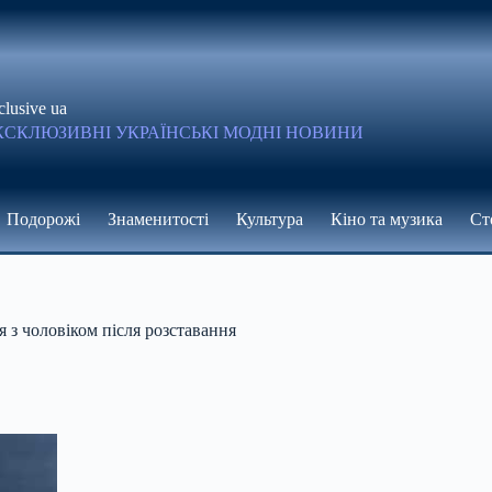
clusive ua
КСКЛЮЗИВНІ УКРАЇНСЬКІ МОДНІ НОВИНИ
Подорожі
Знаменитості
Культура
Кіно та музика
Ст
я з чоловіком після розставання