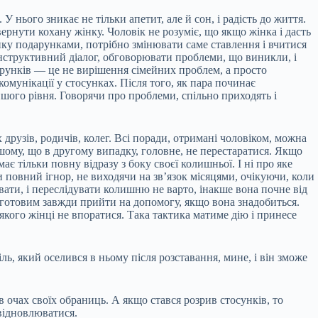
 У нього зникає не тільки апетит, але й сон, і радість до життя.
ернути кохану жінку. Чоловік не розуміє, що якщо жінка і дасть
інку подарунками, потрібно змінювати саме ставлення і вчитися
онструктивний діалог, обговорювати проблеми, що виникли, і
рунків — це не вирішення сімейних проблем, а просто
омунікації у стосунках. Після того, як пара починає
шого рівня. Говорячи про проблеми, спільно приходять і
друзів, родичів, колег. Всі поради, отримані чоловіком, можна
ершому, що в другому випадку, головне, не перестаратися. Якщо
 тільки повну відразу з боку своєї колишньої. І ні про яке
повний ігнор, не виходячи на зв’язок місяцями, очікуючи, коли
ати, і переслідувати колишню не варто, інакше вона почне від
и готовим завжди прийти на допомогу, якщо вона знадобиться.
якого жінці не впоратися. Така тактика матиме дію і принесе
ль, який оселився в ньому після розставання, мине, і він зможе
в очах своїх обраниць. А якщо стався розрив стосунків, то
 відновлюватися.