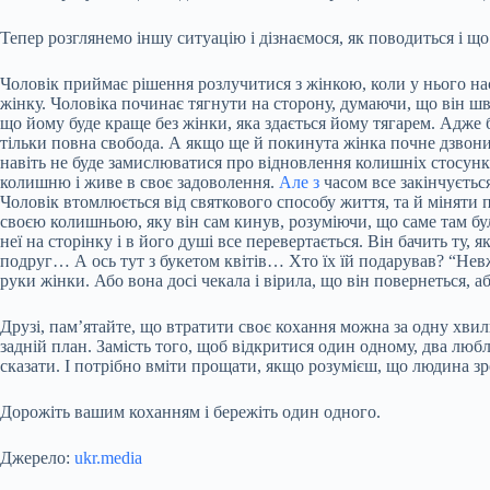
Тепер розглянемо іншу ситуацію і дізнаємося, як поводиться і що
Чоловік приймає рішення розлучитися з жінкою, коли у нього наст
жінку. Чоловіка починає тягнути на сторону, думаючи, що він шв
що йому буде краще без жінки, яка здається йому тягарем. Адже б
тільки повна свобода. А якщо ще й покинута жінка почне дзвонит
навіть не буде замислюватися про відновлення колишніх стосункі
колишню і живе в своє задоволення.
Але з
часом все закінчуєтьс
Чоловік втомлюється від святкового способу життя, та й міняти 
своєю колишньою, яку він сам кинув, розуміючи, що саме там бул
неї на сторінку і в його душі все перевертається. Він бачить ту,
подруг… А ось тут з букетом квітів… Хто їх їй подарував? “Невже
руки жінки. Або вона досі чекала і вірила, що він повернеться, 
Друзі, пам’ятайте, що втратити своє кохання можна за одну хвили
задній план. Замість того, щоб відкритися один одному, два люб
сказати. І потрібно вміти прощати, якщо розумієш, що людина з
Дорожіть вашим коханням і бережіть один одного.
Джерело:
ukr.media