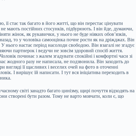
 її стає так багато в його житті, що він перестає цінувати
 не мають постійних стосунків, підбурюють. І він йде, думаючи,
няти жінок, як рукавички, у нього не буде ніяких обов’язків,
назад, то у чоловіка самооцінка почне рости як на дріжджах. Він
У нього настає період насолоди свободою. Він взагалі не згадує
яючи партнерок і ведучи не зовсім здоровий спосіб життя.
Чоловік починає з жалем згадувати спокійні і комфортні часи зі
час жодного разу не написала, не подзвонила. Він заходить до
ри вигляді її щасливих і веселих очей на фото в оточенні
вік. І вирішує їй написати. І тут вся ініціатива переходить в
дника.
часному світі занадто багато цинізму, щирі почуття відходять на
ни створені бути разом. Тому не варто мовчати, коли є, що