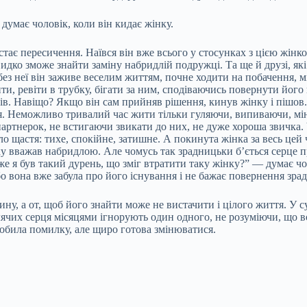
 думає чоловік, коли він кидає жінку.
ає пересичення. Наївся він вже всього у стосунках з цією жінкою,
идко зможе знайти заміну набридлій подружці. Та ще й друзі, які
ез неї він заживе веселим життям, почне ходити на побачення, мі
и, ревіти в трубку, бігати за ним, сподіваючись повернути його 
в. Навіщо? Якщо він сам прийняв рішення, кинув жінку і пішов. 
я. Неможливо тривалий час жити тільки гуляючи, випиваючи, мін
партнерок, не встигаючи звикати до них, не дуже хороша звичка. 
о щастя: тихе, спокійне, затишне. А покинута жінка за весь цей 
 яку вважав набридлою. Але чомусь так зрадницьки б’ється серце п
 я був такий дурень, що зміг втратити таку жінку?” — думає чоло
або вона вже забула про його існування і не бажає повернення зра
ну, а от, щоб його знайти може не вистачити і цілого життя. У су
лячих серця місяцями ігнорують один одного, не розуміючи, що во
робила помилку, але щиро готова змінюватися.