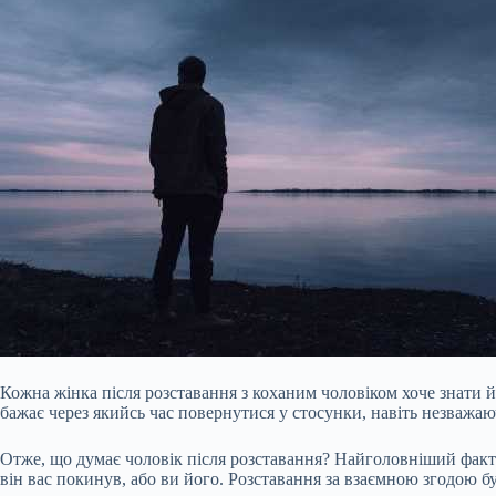
Кожна жінка після розставання з коханим чоловіком хоче знати йо
бажає через якийсь час повернутися у стосунки, навіть незважа
Отже, що думає чоловік після розставання? Найголовніший фактор
він вас покинув, або ви його.
Розставання за взаємною згодою б