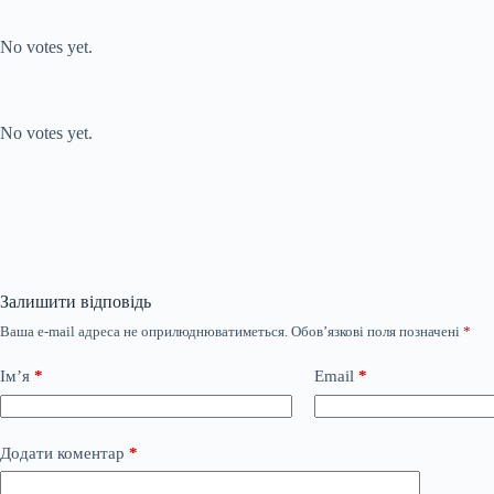
Submit Rating
Rate this item:
No votes yet.
Submit Rating
Rate this item:
No votes yet.
Залишити відповідь
Ваша e-mail адреса не оприлюднюватиметься.
Обов’язкові поля позначені
*
Ім’я
*
Email
*
Додати коментар
*