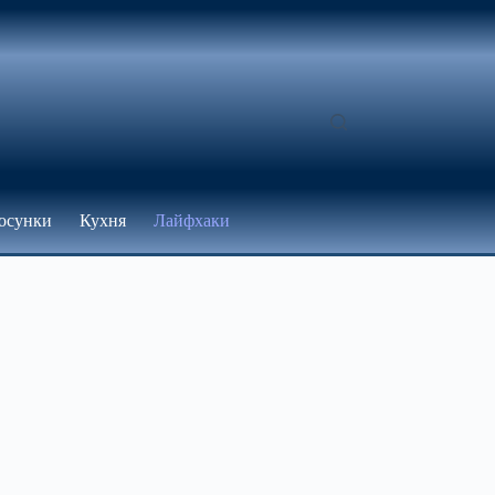
осунки
Кухня
Лайфхаки