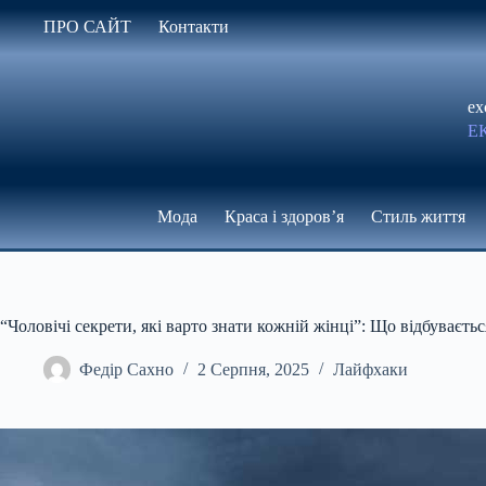
Перейти
ПРО САЙТ
Контакти
до
вмісту
ex
Е
Мода
Краса і здоров’я
Стиль життя
“Чоловічі секрети, які варто знати кожній жінці”: Що відбуваєтьс
Федір Сахно
2 Серпня, 2025
Лайфхаки