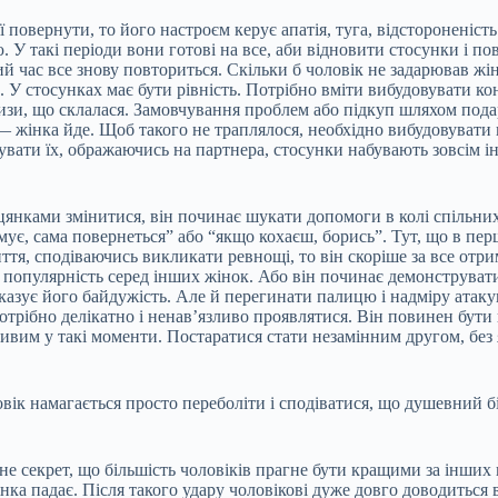
 повернути, то його настроєм керує апатія, туга, відстороненість.
 такі періоди вони готові на все, аби відновити стосунки і пов
кий час все знову повториться. Скільки б чоловік не задарював ж
. У стосунках має бути рівність. Потрібно вміти вибудовувати к
изи, що склалася. Замовчування проблем або підкуп шляхом пода
— жінка йде. Щоб такого не траплялося, необхідно вибудовувати к
вати їх, ображаючись на партнера, стосунки набувають зовсім ін
янками змінитися, він починає шукати допомоги в колі спільних 
сумує, сама повернеться” або “якщо кохаєш, борись”. Тут, що в п
, сподіваючись викликати ревнощі, то він скоріше за все отримає
популярність серед інших жінок. Або він починає демонструвати 
азує його байдужість. Але й перегинати палицю і надміру атакув
 потрібно делікатно і ненав’язливо проявлятися. Він повинен бут
нивим у такі моменти. Постаратися стати незамінним другом, без 
вік намагається просто переболіти і сподіватися, що душевний бі
не секрет, що більшість чоловіків прагне бути кращими за інших 
інка падає. Після такого удару чоловікові дуже довго доводиться