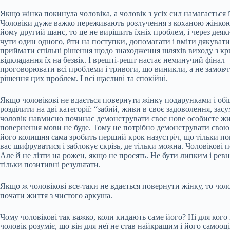
Якщо жінка покинула чоловіка, а чоловік з усіх сил намагається її
Чоловіки дуже важко переживають розлучення з коханою жінкою. У
йому другий шанс, то це не вирішить їхніх проблем, і через дея
чути один одного, йти на поступки, допомагати і вміти дякувати
приймати спільні рішення щодо знаходження шляхів виходу з кр
відкладання їх на безвік. І врешті-решт настає неминучий фінал 
проговорювати всі проблеми і тривоги, що виникли, а не замовчу
рішення цих проблем. І всі щасливі та спокійні.
Якщо чоловікові не вдається повернути жінку подарунками і обіц
розділити на дві категорії: “забий, живи в своє задоволення, за
чоловік навмисно починає демонструвати своє нове особисте життя
повернення мови не буде. Тому не потрібно демонструвати свою 
його колишня сама зробить перший крок назустріч, що тільки пок
вас шифруватися і заблокує скрізь, де тільки можна. Чоловікові
Але й не лізти на рожен, якщо не просять. Не бути липким і рев
тільки позитивні результати.
Якщо ж чоловікові все-таки не вдається повернути жінку, то чоло
почати життя з чистого аркуша.
Чому чоловікові так важко, коли кидають саме його? Ні для кого 
чоловік розуміє, що він для неї не став найкращим і його самооц