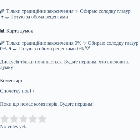
🌾 Тільки традиційне закосичення ✨ Обираю солодку глазур
👩‍🍳 Готую за обома рецептами
📊 Карта думок
🌾 Тільки традиційне закосичення 0% ✨ Обираю солодку глазур
0% 👩‍🍳 Готую за обома рецептами 0% 💡
Дискусія тільки починається. Будьте першим, хто висловить
думку!
Коментарі
Спочатку нові ↕
Поки що немає коментарів. Будьте першим!
Submit Rating
Rate this item:
No votes yet.