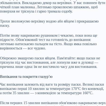
збільшилися. Викладаємо декор на верхівки. У вас повинен бути
чіткий план малюнка. Легенько проколюємо шпажкою, щоб
поверхня не тріснула і гарно тримала оздобу.
Трохи зволожуємо верхівку водою або яйцем і прикрашаємо
паску.
Потім знову накриваємо рушником і чекаємо, поки вона ще
підросте. Обов'язковий тест на готовність до випікання:
легенько натискаємо пальцем на тісто. Якщо ямка повільно
вирівнюється — все чудово.
Обережно змащуємо паски яйцем. Пам'ятайте: якщо паски не
тріснули під час вистоювання, але лопнули вже в духовці —
причина лише одна: їм не вистачило часу для вистоювання.
Випікання та покриття глазур’ю
Час випікання залежить від ваги та розміру паски. Великі паски
випікаємо перші 10 хвилин за температури 170°C без конвекції,
а потім 35 хвилин — з конвекцією за температури 160°C.
Після перших 15 хвилин випікання обов'язково накриваємо верх