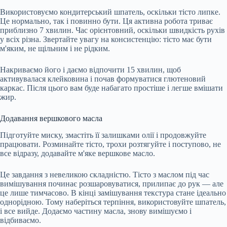
Використовуємо кондитерський шпатель, оскільки тісто липке.
Це нормально, так і повинно бути. Ця активна робота триває
приблизно 7 хвилин. Час орієнтовний, оскільки швидкість рухів
у всіх різна. Звертайте увагу на консистенцію: тісто має бути
м'яким, не щільним і не рідким.
Накриваємо його і даємо відпочити 15 хвилин, щоб
активувалася клейковина і почав формуватися глютеновий
каркас. Після цього вам буде набагато простіше і легше вмішати
жир.
Додавання вершкового масла
Підготуйте миску, змастіть її залишками олії і продовжуйте
працювати. Розминайте тісто, трохи розтягуйте і поступово, не
все відразу, додавайте м'яке вершкове масло.
Це завдання з невеликою складністю. Тісто з маслом під час
вимішування починає розшаровуватися, прилипає до рук — але
це лише тимчасово. В кінці замішування текстура стане ідеально
однорідною. Тому наберіться терпіння, використовуйте шпатель,
і все вийде. Додаємо частину масла, знову вимішуємо і
відбиваємо.