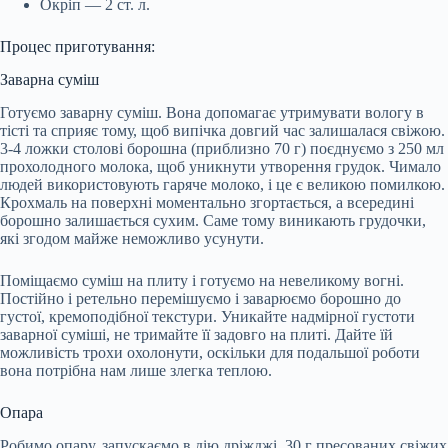
Окріп — 2 ст. л.
Процес приготування:
Заварна суміш
Готуємо заварну суміш. Вона допомагає утримувати вологу в
тісті та сприяє тому, щоб випічка довгий час залишалася свіжою.
3-4 ложки столові борошна (приблизно 70 г) поєднуємо з 250 мл
прохолодного молока, щоб уникнути утворення грудок. Чимало
людей використовують гаряче молоко, і це є великою помилкою.
Крохмаль на поверхні моментально згортається, а всередині
борошно залишається сухим. Саме тому виникають грудочки,
які згодом майже неможливо усунути.
Поміщаємо суміш на плиту і готуємо на невеликому вогні.
Постійно і ретельно перемішуємо і заварюємо борошно до
густої, кремоподібної текстури. Уникайте надмірної густоти
заварної суміші, не тримайте її задовго на плиті. Дайте їй
можливість трохи охолонути, оскільки для подальшої роботи
вона потрібна нам лише злегка теплою.
Опара
Робимо опару, запускаємо в дію дріжджі. 30 г пресованих свіжих