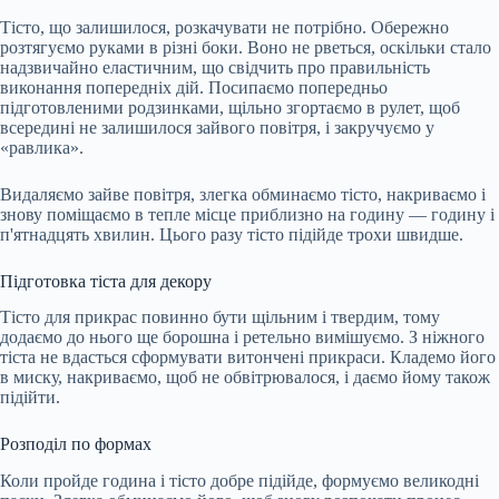
Тісто, що залишилося, розкачувати не потрібно. Обережно
розтягуємо руками в різні боки. Воно не рветься, оскільки стало
надзвичайно еластичним, що свідчить про правильність
виконання попередніх дій. Посипаємо попередньо
підготовленими родзинками, щільно згортаємо в рулет, щоб
всередині не залишилося зайвого повітря, і закручуємо у
«равлика».
Видаляємо зайве повітря, злегка обминаємо тісто, накриваємо і
знову поміщаємо в тепле місце приблизно на годину — годину і
п'ятнадцять хвилин. Цього разу тісто підійде трохи швидше.
Підготовка тіста для декору
Тісто для прикрас повинно бути щільним і твердим, тому
додаємо до нього ще борошна і ретельно вимішуємо. З ніжного
тіста не вдасться сформувати витончені прикраси. Кладемо його
в миску, накриваємо, щоб не обвітрювалося, і даємо йому також
підійти.
Розподіл по формах
Коли пройде година і тісто добре підійде, формуємо великодні