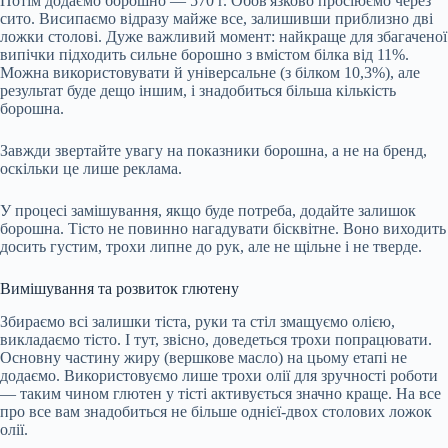
Потім додаємо борошно — 570 г. Обов'язково просіюємо через
сито. Висипаємо відразу майже все, залишивши приблизно дві
ложки столові. Дуже важливий момент: найкраще для збагаченої
випічки підходить сильне борошно з вмістом білка від 11%.
Можна використовувати й універсальне (з білком 10,3%), але
результат буде дещо іншим, і знадобиться більша кількість
борошна.
Завжди звертайте увагу на показники борошна, а не на бренд,
оскільки це лише реклама.
У процесі замішування, якщо буде потреба, додайте залишок
борошна. Тісто не повинно нагадувати бісквітне. Воно виходить
досить густим, трохи липне до рук, але не щільне і не тверде.
Вимішування та розвиток глютену
Збираємо всі залишки тіста, руки та стіл змащуємо олією,
викладаємо тісто. І тут, звісно, доведеться трохи попрацювати.
Основну частину жиру (вершкове масло) на цьому етапі не
додаємо. Використовуємо лише трохи олії для зручності роботи
— таким чином глютен у тісті активується значно краще. На все
про все вам знадобиться не більше однієї-двох столових ложок
олії.