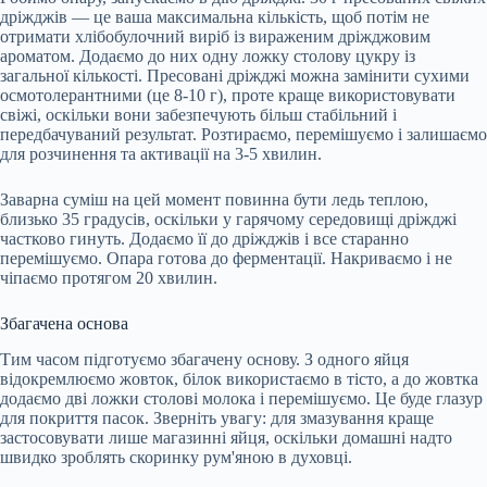
дріжджів — це ваша максимальна кількість, щоб потім не
отримати хлібобулочний виріб із вираженим дріжджовим
ароматом. Додаємо до них одну ложку столову цукру із
загальної кількості. Пресовані дріжджі можна замінити сухими
осмотолерантними (це 8-10 г), проте краще використовувати
свіжі, оскільки вони забезпечують більш стабільний і
передбачуваний результат. Розтираємо, перемішуємо і залишаємо
для розчинення та активації на 3-5 хвилин.
Заварна суміш на цей момент повинна бути ледь теплою,
близько 35 градусів, оскільки у гарячому середовищі дріжджі
частково гинуть. Додаємо її до дріжджів і все старанно
перемішуємо. Опара готова до ферментації. Накриваємо і не
чіпаємо протягом 20 хвилин.
Збагачена основа
Тим часом підготуємо збагачену основу. З одного яйця
відокремлюємо жовток, білок використаємо в тісто, а до жовтка
додаємо дві ложки столові молока і перемішуємо. Це буде глазур
для покриття пасок. Зверніть увагу: для змазування краще
застосовувати лише магазинні яйця, оскільки домашні надто
швидко зроблять скоринку рум'яною в духовці.