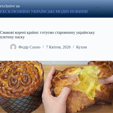
Перейти
exclusive ua
до
вмісту
ЕКСКЛЮЗИВНІ УКРАЇНСЬКІ МОДНІ НОВИНИ
Смакові корені країни: готуємо старовинну українську
плетену паску
Федір Сахно
7 Квітня, 2026
Кухня