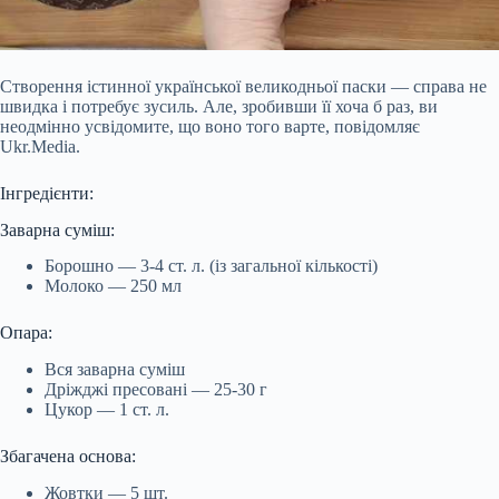
Створення істинної української великодньої паски — справа не
швидка і потребує зусиль. Але, зробивши її хоча б раз, ви
неодмінно усвідомите, що воно того варте, повідомляє
Ukr.Media.
Інгредієнти:
Заварна суміш:
Борошно — 3-4 ст. л. (із загальної кількості)
Молоко — 250 мл
Опара:
Вся заварна суміш
Дріжджі пресовані — 25-30 г
Цукор — 1 ст. л.
Збагачена основа:
Жовтки — 5 шт.