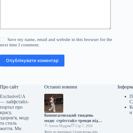
Save my name, email and website in this browser for the
next time I comment.
Опублікувати коментар
Про сайт
Останні новини
Інформ
ExclusiveUA
П
— лайфстайл-
С
портал про
К
красу,
и
Копенгагенський тиждень
здоров'я, моду
моди: стрітстайл-тренди від
та стиль
найстильніших гостей
Антон Мудрик
Сер 7, 2026
життя. Ми
Фото до матеріалу Сезон весна-літо