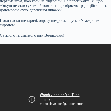
пергаментом, щоб коси не підгоріли. Не перепікайте їх, щоб
м'якуш не став сухим. Готовність перевіряємо традиційно — за
допомогою сухої дерев'яної шпажки.
Поки паски ще гарячі, одразу щедро змащуємо їх медовим
сиропом.
Світлого та смачного вам Великодня!