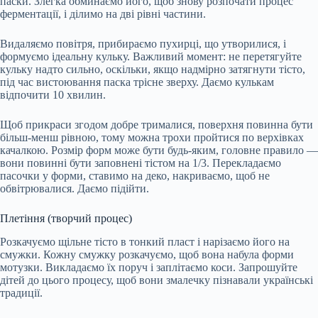
паски. Злегка обминаємо його, щоб знову розпочати процес
ферментації, і ділимо на дві рівні частини.
Видаляємо повітря, прибираємо пухирці, що утворилися, і
формуємо ідеальну кульку. Важливий момент: не перетягуйте
кульку надто сильно, оскільки, якщо надмірно затягнути тісто,
під час вистоювання паска трісне зверху. Даємо кулькам
відпочити 10 хвилин.
Щоб прикраси згодом добре трималися, поверхня повинна бути
більш-менш рівною, тому можна трохи пройтися по верхівках
качалкою. Розмір форм може бути будь-яким, головне правило —
вони повинні бути заповнені тістом на 1/3. Перекладаємо
пасочки у форми, ставимо на деко, накриваємо, щоб не
обвітрювалися. Даємо підійти.
Плетіння (творчий процес)
Розкачуємо щільне тісто в тонкий пласт і нарізаємо його на
смужки. Кожну смужку розкачуємо, щоб вона набула форми
мотузки. Викладаємо їх поруч і заплітаємо коси. Запрошуйте
дітей до цього процесу, щоб вони змалечку пізнавали українські
традиції.