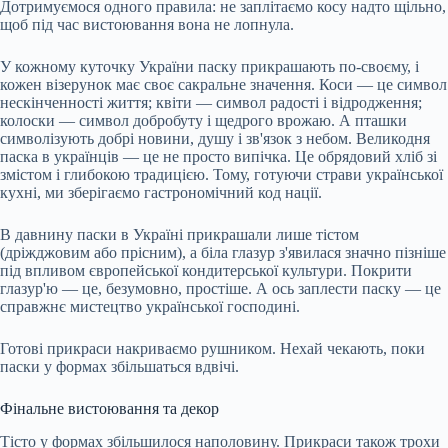
Дотримуємося одного правила: не заплітаємо косу надто щільно,
щоб під час вистоювання вона не лопнула.
У кожному куточку України паску прикрашають по-своєму, і
кожен візерунок має своє сакральне значення. Коси — це символ
нескінченності життя; квіти — символ радості і відродження;
колоски — символ добробуту і щедрого врожаю. А пташки
символізують добрі новини, душу і зв'язок з небом. Великодня
паска в українців — це не просто випічка. Це обрядовий хліб зі
змістом і глибокою традицією. Тому, готуючи страви української
кухні, ми зберігаємо гастрономічний код нації.
В давнину паски в Україні прикрашали лише тістом
(дріжджовим або прісним), а біла глазур з'явилася значно пізніше
під впливом європейської кондитерської культури. Покрити
глазур'ю — це, безумовно, простіше. А ось заплести паску — це
справжнє мистецтво української господині.
Готові прикраси накриваємо рушником. Нехай чекають, поки
паски у формах збільшаться вдвічі.
Фінальне вистоювання та декор
Тісто у формах збільшилося наполовину. Прикраси також трохи