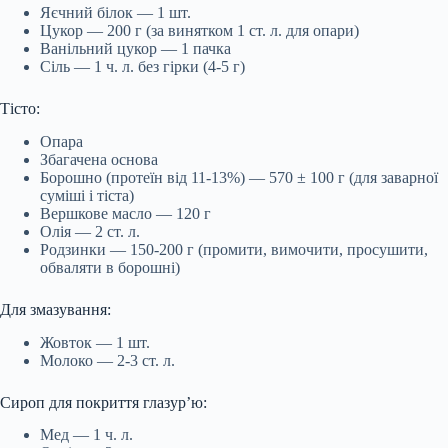
Яєчний білок — 1 шт.
Цукор — 200 г (за винятком 1 ст. л. для опари)
Ванільний цукор — 1 пачка
Сіль — 1 ч. л. без гірки (4-5
г)
Тісто:
Опара
Збагачена основа
Борошно (протеїн від 11-13%) — 570 ± 100 г (для заварної
суміші і тіста)
Вершкове масло — 120 г
Олія — 2 ст. л.
Родзинки — 150-200 г (промити, вимочити, просушити,
обваляти в борошні)
Для змазування:
Жовток — 1 шт.
Молоко — 2-3 ст. л.
Сироп для покриття глазур’ю:
Мед — 1 ч. л.