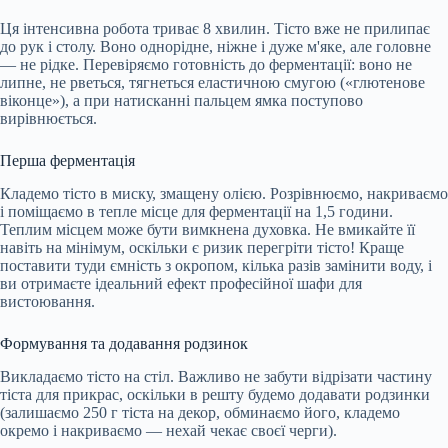
Ця інтенсивна робота триває 8 хвилин. Тісто вже не прилипає
до рук і столу. Воно однорідне, ніжне і дуже м'яке, але головне
— не рідке. Перевіряємо готовність до ферментації: воно не
липне, не рветься, тягнеться еластичною смугою («глютенове
віконце»), а при натисканні пальцем ямка поступово
вирівнюється.
Перша ферментація
Кладемо тісто в миску, змащену олією. Розрівнюємо, накриваємо
і поміщаємо в тепле місце для ферментації на 1,5 години.
Теплим місцем може бути вимкнена духовка. Не вмикайте її
навіть на мінімум, оскільки є ризик перегріти тісто! Краще
поставити туди ємність з окропом, кілька разів замінити воду, і
ви отримаєте ідеальний ефект професійної шафи для
вистоювання.
Формування та додавання родзинок
Викладаємо тісто на стіл. Важливо не забути відрізати частину
тіста для прикрас, оскільки в решту будемо додавати родзинки
(залишаємо 250 г тіста на декор, обминаємо його, кладемо
окремо і накриваємо — нехай чекає своєї черги).