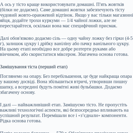
А ось у тісто краще використовувати домашні. П'ять жовтків
(білки не додаємо). Саме домашні жовтки забезпечують тісту
чудовий жовто-оранжевий відтінок. Якщо у вас тільки магазинні
яйця, додайте трохи куркуми — 1/4 чайної ложки, але не
перестарайтеся, оскільки вона має специфічний присмак.
Далі обов'язково додаємо сіль — одну чайну ложку без гірки (4-5
г), залишок цукру і дрібку ваніліну або пачку ванільного цукру.
На цьому етапі необхідно все добре розтерти руками або
вінчиком, або скористатися міксером. Збагачена основа готова.
Замішування тіста (перший етап)
Поглянемо на опару. Без перебільшення, це буде найкраща опара
у вашому досвіді. Вона збільшиться втричі, утворивши пишну
шапку, а всередині будуть помітні живі бульбашки. Додаємо
збагачену основу.
І далі — найважливіший етап. Замішуємо тісто. Не пропустіть
важливі технологічні аспекти, які безпосередньо впливають на
успішний результат. Перемішали все і «з’єднали» компоненти.
Рідка основа готова.