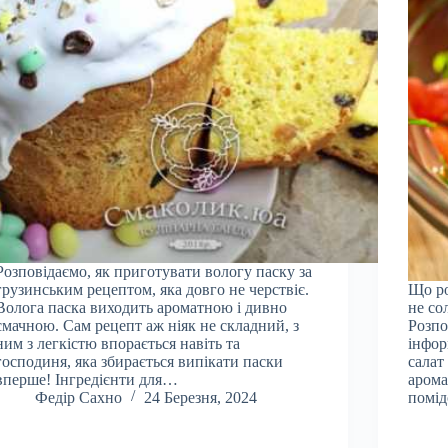
Розповідаємо, як приготувати вологу паску за
грузинським рецептом, яка довго не черствіє.
Що ро
Волога паска виходить ароматною і дивно
не со
смачною. Сам рецепт аж ніяк не складний, з
Розпо
ним з легкістю впорається навіть та
інфор
господиня, яка збирається випікати паски
салат
вперше! Інгредієнти для…
арома
Федір Сахно
24 Березня, 2024
помід