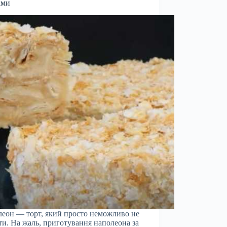
ами
еон — торт, який просто неможливо не
и. На жаль, приготування наполеона за