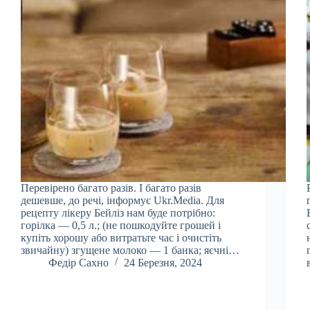
Перевірено багато разів. І багато разів
дешевше, до речі, інформує Ukr.Media. Для
рецепту лікеру Бейліз нам буде потрібно:
горілка — 0,5 л.; (не пошкодуйте грошей і
купіть хорошу або витратьте час і очистіть
звичайну) згущене молоко — 1 банка; яєчні…
Федір Сахно
24 Березня, 2024