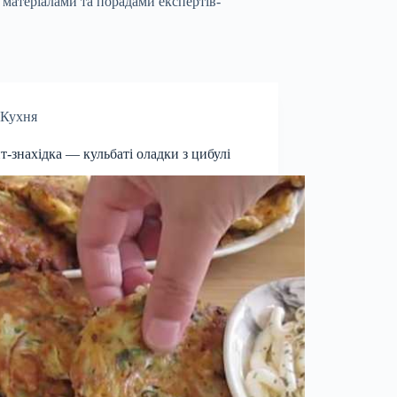
 матеріалами та порадами експертів-
Кухня
т-знахідка — кульбаті оладки з цибулі