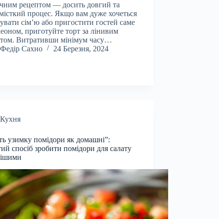
чним рецептом — досить довгий та
місткий процес. Якщо вам дуже хочеться
увати сім’ю або пригостити гостей саме
еоном, приготуйте торт за лінивим
том. Витративши мінімум часу…
Федір Сахно
24 Березня, 2024
Кухня
ть узимку помідори як домашні”:
ий спосіб зробити помідори для салату
нішими