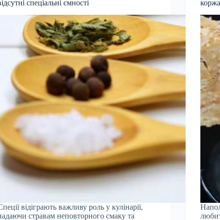
відсутні спеціальні ємності
корж
Спеції відіграють важливу роль у кулінарії,
Напол
надаючи стравам неповторного смаку та
любит