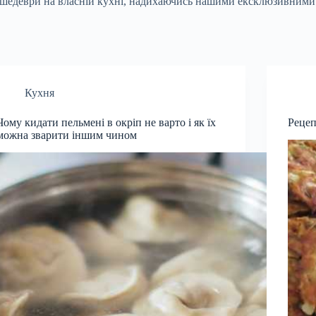
ні шедеври на власній кухні, надихаючись нашими ексклюзивними
Кухня
Чому кидати пельмені в окріп не варто і як їх
Рецеп
можна зварити іншим чином