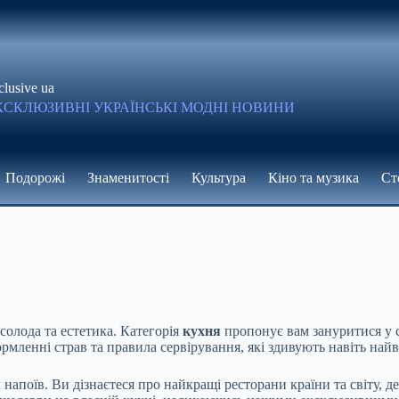
clusive ua
КСКЛЮЗИВНІ УКРАЇНСЬКІ МОДНІ НОВИНИ
Подорожі
Знаменитості
Культура
Кіно та музика
Ст
олода та естетика. Категорія
кухня
пропонує вам зануритися у с
рмленні страв та правила сервірування, які здивують навіть най
апоїв. Ви дізнаєтеся про найкращі ресторани країни та світу, д