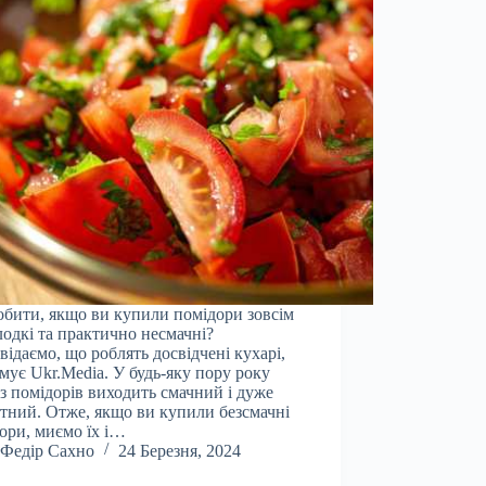
бити, якщо ви купили помідори зовсім
лодкі та практично несмачні?
відаємо, що роблять досвідчені кухарі,
мує Ukr.Media. У будь-яку пору року
 з помідорів виходить смачний і дуже
тний. Отже, якщо ви купили безсмачні
ори, миємо їх і…
Федір Сахно
24 Березня, 2024