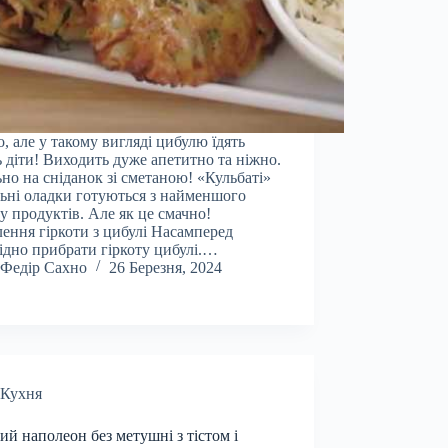
, але у такому вигляді цибулю їдять
ь діти! Виходить дуже апетитно та ніжно.
ьно на сніданок зі сметаною! «Кульбаті»
ьні оладки готуються з найменшого
у продуктів. Але як це смачно!
ення гіркоти з цибулі Насамперед
ідно прибрати гіркоту цибулі.…
Федір Сахно
26 Березня, 2024
Кухня
ий наполеон без метушні з тістом і