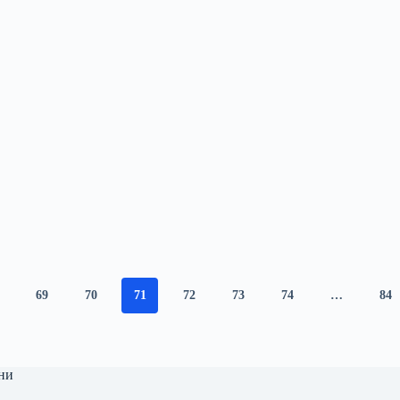
69
70
71
72
73
74
…
84
ни