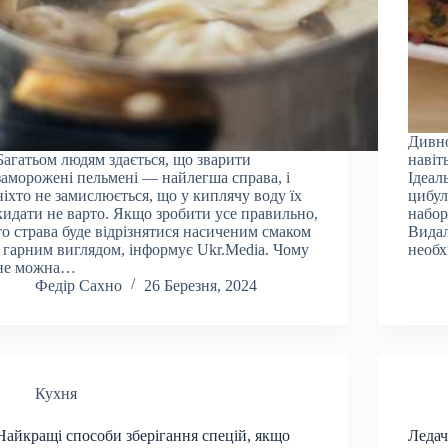
Дивно
Багатьом людям здається, що зварити
навіт
заморожені пельмені — найлегша справа, і
Ідеал
ніхто не замислюється, що у киплячу воду їх
цибул
кидати не варто. Якщо зробити усе правильно,
набор
то страва буде відрізнятися насиченим смаком
Видал
і гарним виглядом, інформує Ukr.Media. Чому
необх
не можна…
Федір Сахно
26 Березня, 2024
Кухня
Найкращі способи зберігання спецій, якщо
Ледач