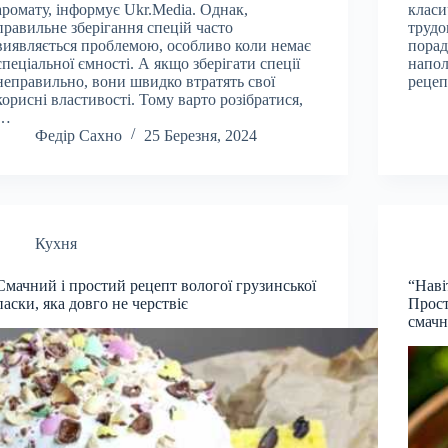
аромату, інформує Ukr.Media. Однак,
класи
правильне зберігання спецій часто
трудо
виявляється проблемою, особливо коли немає
порад
спеціальної ємності. А якщо зберігати спеції
напол
неправильно, вони швидко втратять свої
рецеп
корисні властивості. Тому варто розібратися,
…
Федір Сахно
25 Березня, 2024
Кухня
Смачний і простий рецепт вологої грузинської
“Наві
паски, яка довго не черствіє
Прост
смач