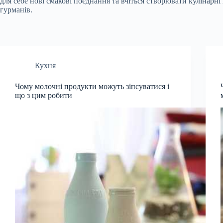
для себе нові смакові поєднання та вчіться створювати кулінар
гурманів.
Кухня
Чому молочні продукти можуть зіпсуватися і
що з цим робити