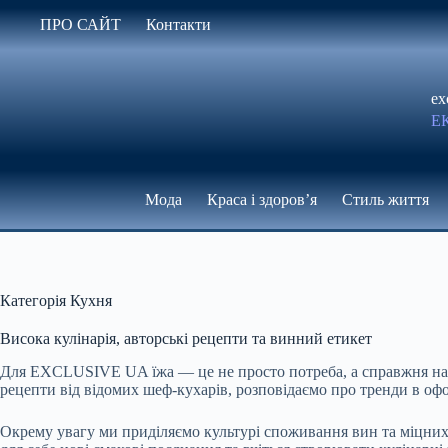
Перейти
ПРО САЙТ
Контакти
до
вмісту
ex
Е
Мода
Краса і здоров’я
Стиль життя
Категорія
Кухня
Висока кулінарія, авторські рецепти та винний етикет
Для EXCLUSIVE UA їжа — це не просто потреба, а справжня нас
рецепти від відомих шеф-кухарів, розповідаємо про тренди в офо
Окрему увагу ми приділяємо культурі споживання вин та міцних н