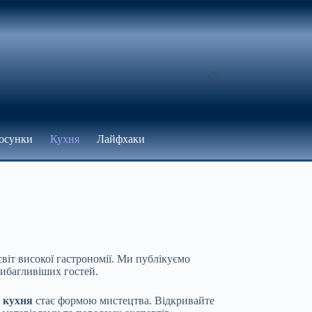
осунки
Кухня
Лайфхаки
віт високої гастрономії. Ми публікуємо
вибагливіших гостей.
е
кухня
стає формою мистецтва. Відкривайте