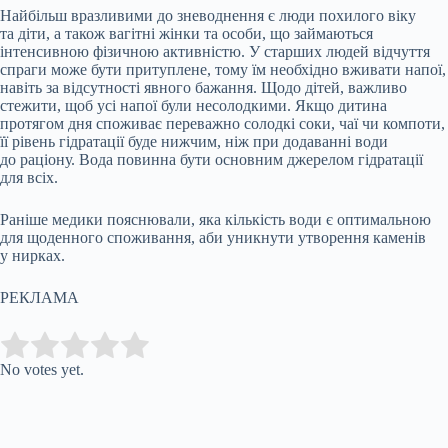
Найбільш вразливими до зневоднення є люди похилого віку
та діти, а також вагітні жінки та особи, що займаються
інтенсивною фізичною активністю. У старших людей відчуття
спраги може бути притуплене, тому їм необхідно вживати напої,
навіть за відсутності явного бажання. Щодо дітей, важливо
стежити, щоб усі напої були несолодкими. Якщо дитина
протягом дня споживає переважно солодкі соки, чаї чи компоти,
її рівень гідратації буде нижчим, ніж при додаванні води
до раціону. Вода повинна бути основним джерелом гідратації
для всіх.
Раніше медики пояснювали, яка кількість води є оптимальною
для щоденного споживання, аби уникнути утворення каменів
у нирках.
РЕКЛАМА
Submit Rating
Rate this item:
No votes yet.