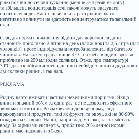
рідкі позиви до сечовипускання (менше 3−4 разів на добу)
та збільшена концентрація сечі також можуть вказувати
на нестачу води. Навіть невелика втрата рідини здатна
негативно вплинути на здатність концентруватися та загальний
стан.
Середня норма споживання рідини для дорослої людини
становить приблизно 2 літри на день (для жінок) та 2,5 літра (для
чоловіків), проте індивідуальна потреба залежить від багатьох
чинників. На кожен градус вище 37°C потреба в рідині зростає
приблизно на 250 мл (одна склянка). Отже, при температурі
39°C для запобігання зневодненню необхідно випити додатково
дві склянки рідини, і так далі.
РЕКЛАМА
Рідину варто вживати частими невеликими порціями. Якщо
випити значний об’єм за один раз, це не дозволить ефективно
зволожити клітини. Розраховуючи добову норму, слід
враховувати й продукти, такі як фрукти та овочі, які на 80-90%
складаються з води. Напої, наприклад, молоко, також містять
воду. За оцінками експертів, приблизно 20% денної норми
рідини має надходити з їжею.