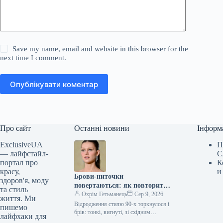
Save my name, email and website in this browser for the
next time I comment.
Опублікувати коментар
Про сайт
Останні новини
Інформ
ExclusiveUA
П
— лайфстайл-
С
портал про
К
красу,
и
Брови-ниточки
здоров'я, моду
повертаються: як повторити
та стиль
найгарячіший б’юті-тренд
Охрім Гетьманець
Сер 9, 2026
життя. Ми
сезону
Відродження стилю 90-х торкнулося і
пишемо
брів: тонкі, вигнуті, зі східним
лайфхаки для
шармом м’якого ґранжу, вони стали