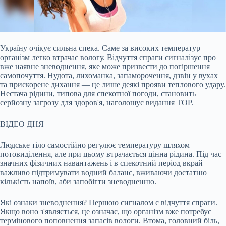
Україну очікує сильна спека. Саме за високих температур
організм легко втрачає вологу. Відчуття спраги сигналізує про
вже наявне зневоднення, яке може призвести до
погіршення
самопочуття. Нудота, лихоманка, запаморочення, дзвін у вухах
та прискорене дихання — це лише деякі прояви теплового удару.
Нестача рідини, типова для спекотної погоди, становить
серйозну загрозу для здоров'я, наголошує видання TOP.
ВІДЕО ДНЯ
Людське тіло самостійно регулює температуру шляхом
потовиділення, але при цьому втрачається цінна рідина. Під час
значних фізичних навантажень і в спекотний період вкрай
важливо підтримувати водний баланс, вживаючи достатню
кількість напоїв, аби запобігти зневодненню.
Які ознаки зневоднення? Першою сигналом є відчуття спраги.
Якщо воно з'являється, це означає, що організм вже потребує
термінового поповнення запасів вологи. Втома, головний біль,