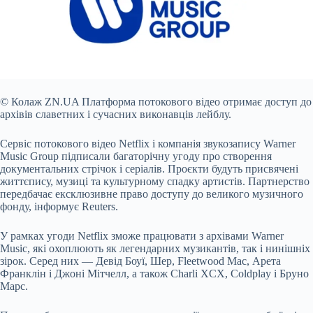
© Колаж ZN.UA
Платформа потокового відео отримає доступ до
архівів славетних і сучасних виконавців лейблу.
Сервіс потокового відео Netflix і компанія звукозапису Warner
Music Group підписали багаторічну угоду про створення
документальних стрічок і серіалів. Проєкти будуть присвячені
життєпису, музиці та культурному спадку артистів. Партнерство
передбачає ексклюзивне право доступу до великого музичного
фонду, інформує
Reuters
.
У рамках угоди Netflix зможе працювати з архівами Warner
Music, які охоплюють як легендарних музикантів, так і нинішніх
зірок. Серед них — Девід Боуї, Шер, Fleetwood Mac, Арета
Франклін і Джоні Мітчелл, а також Charli XCX, Coldplay і Бруно
Марс.