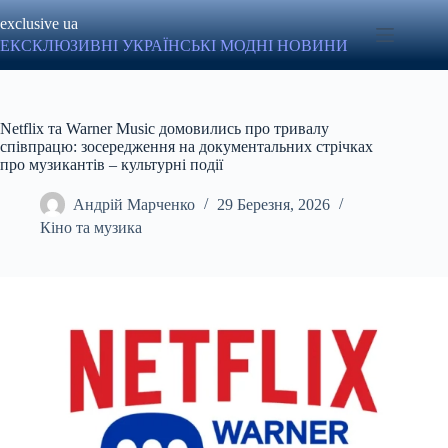
Перейти
exclusive ua
до
вмісту
ЕКСКЛЮЗИВНІ УКРАЇНСЬКІ МОДНІ НОВИНИ
Netflix та Warner Music домовились про тривалу
співпрацю: зосередження на документальних стрічках
про музикантів – культурні події
Андрій Марченко
29 Березня, 2026
Кіно та музика