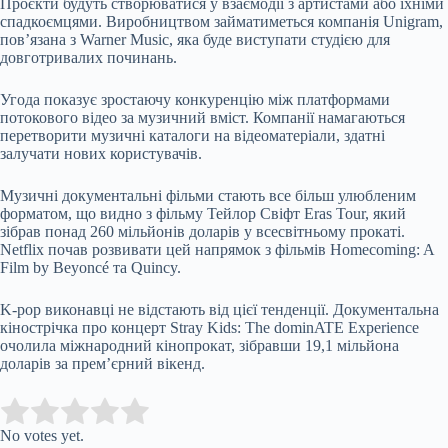
Проєкти будуть створюватися у взаємодії з артистами або їхніми
спадкоємцями. Виробництвом займатиметься компанія Unigram,
пов’язана з Warner Music, яка буде виступати студією для
довготривалих починань.
Угода показує зростаючу конкуренцію між платформами
потокового відео за музичний вміст. Компанії намагаються
перетворити музичні каталоги на відеоматеріали, здатні
залучати нових користувачів.
Музичні документальні фільми стають все більш улюбленим
форматом, що видно з
фільму Тейлор Свіфт Eras Tour
, який
зібрав понад 260 мільйонів доларів у всесвітньому прокаті.
Netflix почав розвивати цей напрямок з фільмів Homecoming: A
Film by Beyoncé та Quincy.
K-pop виконавці не відстають від цієї тенденції. Документальна
кінострічка про концерт Stray Kids: The dominATE Experience
очолила міжнародний кінопрокат
, зібравши 19,1 мільйона
доларів за прем’єрний вікенд.
Submit Rating
Rate this item:
No votes yet.