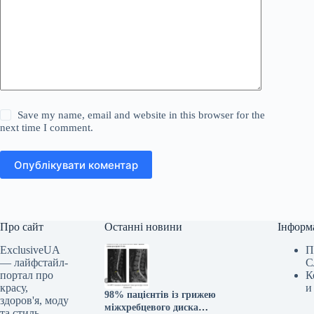
Save my name, email and website in this browser for the
next time I comment.
Опублікувати коментар
Про сайт
Останні новини
Інформ
ExclusiveUA
П
— лайфстайл-
С
портал про
К
красу,
и
98% пацієнтів із грижею
здоров'я, моду
міжхребцевого диска
та стиль