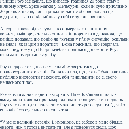
Раніше Роуз
зазначила
, що випадок трапився 20 років тому в
нічному клубі Spice Market у Мельбурні, коли їй було приблизно
20 років. З її слів, вона тривалий час не обговорювала це
відкрито, а зараз “віднайшла у собі силу висловитися”.
Акторка також відреагувала в соцмережах на питання
користувачів, де детально описала інцидент та відзначила, що
раніше подавала цю подію як “кумедну п’яну ситуацію, оскільки
не знала, як із цим впоратися”. Вона пояснила, що зберігала
мовчанку, тому що Перрі начебто згодилася допомогти Роуз
отримати американську візу.
Роуз підкреслила, що не має наміру звертатися до
правоохоронних органів. Вона вказала, що для неї було важливо
публічно висловити пережите, аби “вивільнити це зі свого
нещасного тіла”.
Разом із тим, на сторінці акторки в Threads з’явився
пост
, в
якому вона заявила про намір відвідати поліцейський відділок.
Роуз має намір дізнатися, чи є можливість розслідувати “деякі з
епізодів” сексуального насильства.
“У мене великий перелік, і, ймовірно, це забере в мене більше
енергії, ніж я готова витратити, але я повернуся сюди, щоб