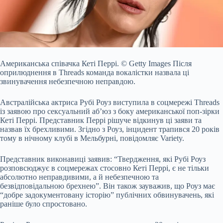
Американська співачка Кеті Перрі.
© Getty Images
Після
оприлюднення в Threads команда вокалістки назвала ці
звинувачення небезпечною неправдою.
Австралійська актриса
Рубі Роуз виступила в соцмережі Threads
із заявою про сексуальний аб’юз з боку американської поп-зірки
Кеті Перрі. Представник Перрі рішуче відкинув ці заяви та
назвав їх брехливими. Згідно з Роуз, інцидент трапився 20 років
тому в нічному клубі в Мельбурні, повідомляє
Variety
.
Представник виконавиці заявив: “Твердження, які Рубі Роуз
розповсюджує в соцмережах стосовно Кеті Перрі, є не тільки
абсолютно неправдивими, а й небезпечною та
безвідповідальною брехнею”. Він також зауважив, що Роуз має
“добре задокументовану історію” публічних обвинувачень, які
раніше було спростовано.