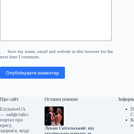
Save my name, email and website in this browser for the
next time I comment.
Опублікувати коментар
Про сайт
Останні новини
Інформ
ExclusiveUA
П
— лайфстайл-
С
портал про
К
красу,
и
Лукаш Світальський: від
здоров'я, моду
українського паркету до