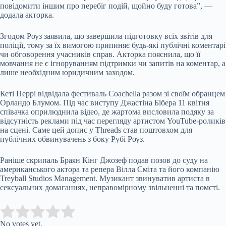
повідомити іншим про перебіг подій, щойно буду готова”, —
додала акторка.
Згодом Роуз
заявила
, що завершила підготовку всіх звітів для
поліції, тому за їх вимогою припиняє будь-які публічні коментарі
чи обговорення учасників справ. Акторка пояснила, що її
мовчання не є ігноруванням підтримки чи запитів на коментар, а
лише необхідним юридичним заходом.
Кеті Перрі відвідала фестиваль Coachella разом зі своїм обранцем
Орландо Блумом. Під час виступу Джастіна Бібера 11 квітня
співачка оприлюднила відео, де жартома висловила подяку за
відсутність реклами під час перегляду артистом YouTube-роликів
на сцені. Саме цей допис у Threads став поштовхом для
публічних обвинувачень з боку Рубі Роуз.
Раніше с
крипаль Браян Кінг Джозеф подав позов до суду на
американського актора та репера Вілла Сміта та його компанію
Treyball Studios Management. Музикант
звинуватив артиста в
сексуальних домаганнях
, неправомірному звільненні та помсті.
Submit Rating
Rate this item:
No votes yet.