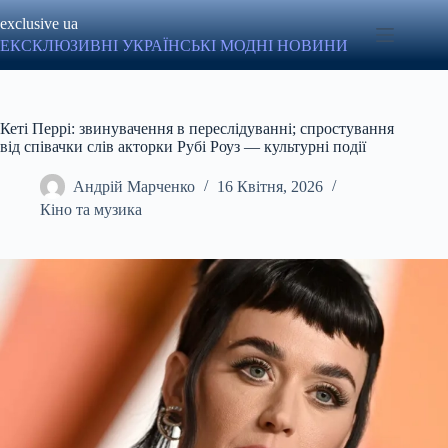
Перейти
exclusive ua
до
вмісту
ЕКСКЛЮЗИВНІ УКРАЇНСЬКІ МОДНІ НОВИНИ
Кеті Перрі: звинувачення в переслідуванні; спростування
від співачки слів акторки Рубі Роуз — культурні події
Андрій Марченко
16 Квітня, 2026
Кіно та музика