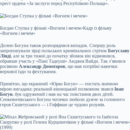
хрест ордена «За заслуги перед Республікою Польща».
Богдан Ступка у фільмі «Вогнем і мечем»
Кадр із фільму
«Вогнем і мечем»
Долею Богуна також розпорядився випадок. Спершу роль
запропонували зірці польських кримінальних стрічок
Богуславу
Лінді
, але за три тижні до початку зйомок він відмовився,
обравши участь у «Пані Тадеуші» Анджея Вайди. Так з’явився
росіянин
Алєксандр Домоґаров
, що мав потрібні навички
верхової їзди та фехтування.
Примітно, що екранний «Юрко Богун» — постать значною
мірою вигадана: реальний вінницький полковник звався
Іван
Богун
, був одружений і мав на час повстання двох дітей.
Сенкевичівського Богуна читачки любили дужче за головного
героя Скшетуського — і Гоффман це чудово розумів.