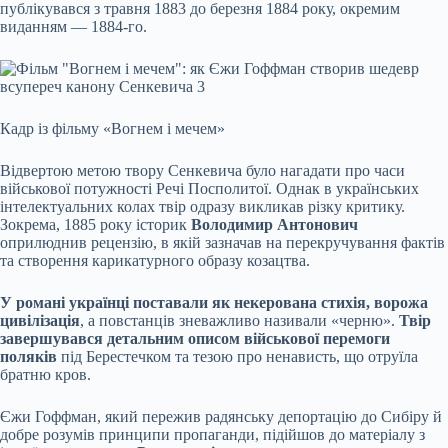
публікувався з травня 1883 до березня 1884 року, окремим
виданням — 1884-го.
Кадр із фільму «Вогнем і мечем»
Відвертою метою твору Сенкевича було нагадати про часи
військової потужності Речі Посполитої. Однак в українських
інтелектуальних колах твір одразу викликав різку критику.
Зокрема, 1885 року історик
Володимир Антонович
оприлюднив рецензію, в якій зазначав на перекручування фактів
та створення карикатурного образу козацтва.
У романі українці поставали як некерована стихія, ворожа
цивілізація
, а повстанців зневажливо називали «черню».
Твір
завершувався детальним описом військової перемоги
поляків
під Берестечком та тезою про ненависть, що отруїла
братню кров.
Єжи Гоффман, який пережив радянську депортацію до Сибіру й
добре розумів принципи пропаганди, підійшов до матеріалу з