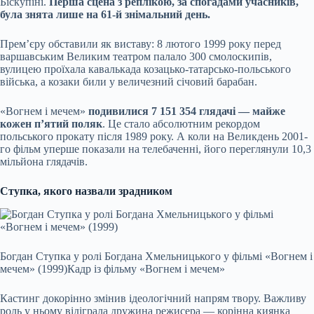
Біскупіні.
Перша сцена з реплікою, за спогадами учасників,
була знята лише на 61-й знімальний день.
Прем’єру обставили як виставу: 8 лютого 1999 року перед
варшавським Великим театром палало 300 смолоскипів,
вулицею проїхала кавалькада козацько-татарсько-польського
війська, а козаки били у величезний січовий барабан.
«Вогнем і мечем»
подивилися 7 151 354 глядачі — майже
кожен п’ятий поляк
. Це стало абсолютним рекордом
польського прокату після 1989 року. А коли на Великдень 2001-
го фільм уперше показали на телебаченні, його переглянули 10,3
мільйона глядачів.
Ступка, якого назвали зрадником
Богдан Ступка у ролі Богдана Хмельницького у фільмі «Вогнем і
мечем» (1999)
Кадр із фільму «Вогнем і мечем»
Кастинг докорінно змінив ідеологічний напрям твору. Важливу
роль у ньому відіграла дружина режисера — корінна киянка