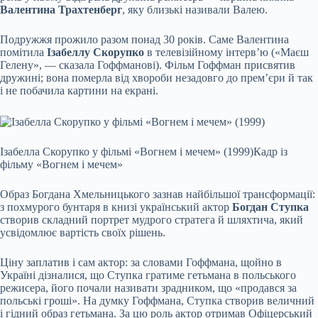
Валентина Трахтенберг
, яку близькі називали Валею.
Подружжя прожило разом понад 30 років. Саме Валентина
помітила
Ізабеллу Скорупко
в телевізійному інтерв’ю («Маєш
Гелену», — сказала Гоффманові). Фільм Гоффман присвятив
дружині; вона померла від хвороби незадовго до прем’єри й так
і не побачила картини на екрані.
Ізабелла Скорупко у фільмі «Вогнем і мечем» (1999)
Кадр із
фільму «Вогнем і мечем»
Образ Богдана Хмельницького зазнав найбільшої трансформації:
з похмурого бунтаря в книзі український актор
Богдан Ступка
створив складний портрет мудрого стратега й шляхтича, який
усвідомлює вартість своїх рішень.
Ціну заплатив і сам актор: за словами Гоффмана, щойно в
Україні дізналися, що Ступка гратиме гетьмана в польського
режисера, його почали називати зрадником, що «продався за
польські гроші». На думку Гоффмана, Ступка створив величний
і гідний образ гетьмана. За цю роль актор отримав Офіцерський