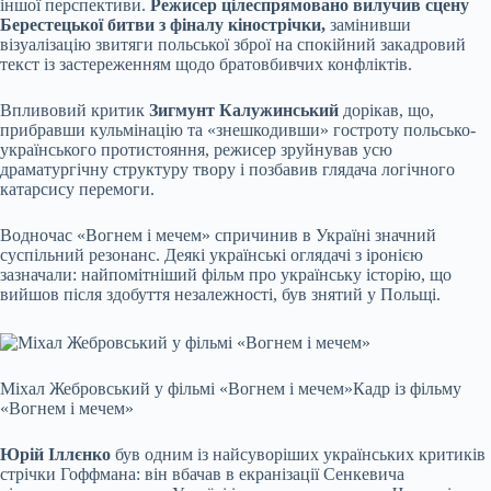
іншої перспективи.
Режисер цілеспрямовано вилучив сцену
Берестецької битви з фіналу кінострічки,
замінивши
візуалізацію звитяги польської зброї на спокійний закадровий
текст із застереженням щодо братовбивчих конфліктів.
Впливовий критик
Зигмунт Калужинський
дорікав, що,
прибравши кульмінацію та «знешкодивши» гостроту польсько-
українського протистояння, режисер зруйнував усю
драматургічну структуру твору і позбавив глядача логічного
катарсису перемоги.
Водночас «Вогнем і мечем» спричинив в Україні значний
суспільний резонанс. Деякі українські оглядачі з іронією
зазначали: найпомітніший фільм про українську історію, що
вийшов після здобуття незалежності, був знятий у Польщі.
Міхал Жебровський у фільмі «Вогнем і мечем»
Кадр із фільму
«Вогнем і мечем»
Юрій Іллєнко
був одним із найсуворіших українських критиків
стрічки Гоффмана: він вбачав в екранізації Сенкевича