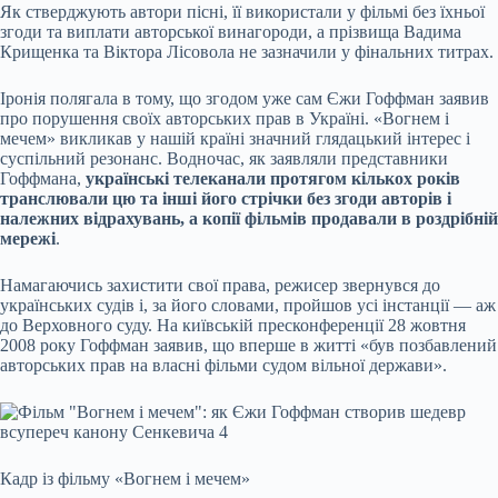
Як стверджують автори пісні, її використали у фільмі без їхньої
згоди та виплати авторської винагороди, а прізвища Вадима
Крищенка та Віктора Лісовола не зазначили у фінальних титрах.
Іронія полягала в тому, що згодом уже сам Єжи Гоффман заявив
про порушення своїх авторських прав в Україні. «Вогнем і
мечем» викликав у нашій країні значний глядацький інтерес і
суспільний резонанс. Водночас, як заявляли представники
Гоффмана,
українські телеканали протягом кількох років
транслювали цю та інші його стрічки без згоди авторів і
належних відрахувань, а копії фільмів продавали в роздрібній
мережі
.
Намагаючись захистити свої права, режисер звернувся до
українських судів і, за його словами, пройшов усі інстанції — аж
до Верховного суду. На київській пресконференції 28 жовтня
2008 року Гоффман заявив, що вперше в житті «був позбавлений
авторських прав на власні фільми судом вільної держави».
Кадр із фільму «Вогнем і мечем»