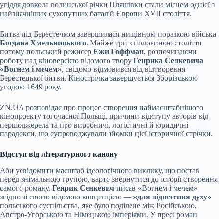
угіддя довкола волинської річки Пляшівки стали місцем однієї з
найзначніших сухопутних баталій Європи XVII століття.
Битва під Берестечком завершилася нищівною поразкою війська
Богдана Хмельницького
. Майже три з половиною століття
потому польський режисер
Єжи Гоффман
, розпочинаючи
роботу над кіноверсією відомого твору
Генрика Сенкевича
«Вогнем і мечем»
, свідомо відмовився від відтворення
Берестецької битви. Кінострічка завершується Зборівською
угодою 1649 року.
ZN.UA розповідає про процес створення наймасштабнішого
кінопроєкту тогочасної Польщі, причини відступу авторів від
першоджерела та про виробничі, логістичні й юридичні
парадокси, що супроводжували зйомки цієї історичної стрічки.
Відступ від літературного канону
Аби усвідомити масштаб ідеологічного виклику, що постав
перед знімальною групою, варто звернутися до історії створення
самого роману.
Генрик Сенкевич
писав «Вогнем і мечем»
згідно зі своєю відомою концепцією —
«для піднесення духу»
польського суспільства, яке було поділене між Російською,
Австро-Угорською та Німецькою імперіями. У пресі роман