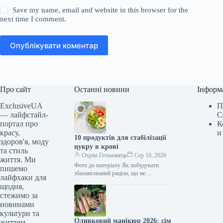
Save my name, email and website in this browser for the
next time I comment.
Опублікувати коментар
Про сайт
Останні новини
Інформ
ExclusiveUA
П
— лайфстайл-
С
портал про
К
красу,
и
10 продуктів для стабілізації
здоров'я, моду
цукру в крові
та стиль
Охрім Гетьманець
Сер 10, 2026
життя. Ми
Фото до матеріалу Як побудувати
пишемо
збалансований раціон, що не
лайфхаки для
провокуватиме різкі стрибки рівня
щодня,
глюкози в крові Якщо твої аналізи
стежимо за
показали…
новинами
культури та
Оливковий манікюр 2026: сім
життям