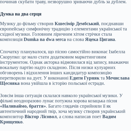
починав скубати траву, незворушно зриваючи дубль за дублем.
Думка на два серця
Музику до фільму створив
Кшесімір Дембський
, поєднавши
європейську симфонічну традицію з елементами української та
східної музики. Головним ліричним хітом стрічки стала
композиція
Dumka na dwa serca
на слова
Яцека Цигана
.
Спочатку планувалося, що пісню самостійно виконає Ізабелла
Скорупко: це мало стати додатковим маркетинговим
інструментом. Однак акторка відмовилася від запису, вважаючи
вокальну партію надто складною. Після низки кулуарних
обговорень і відхилення інших кандидатур композицію
перетворили на дует. У виконанні
Едити Гурняк
та
Мечислава
Щесняка
вона увійшла в історію польської естради.
Зовсім інша ситуація склалася навколо української музики. У
фільмі неодноразово лунає потужна хорова козацька пісня
«Наливаймо, браття»
. Багато глядачів сприйняли її як
автентичний народний твір, хоча музику створив український
композитор
Віктор Лісовол
, а слова написав поет
Вадим
Крищенко
.