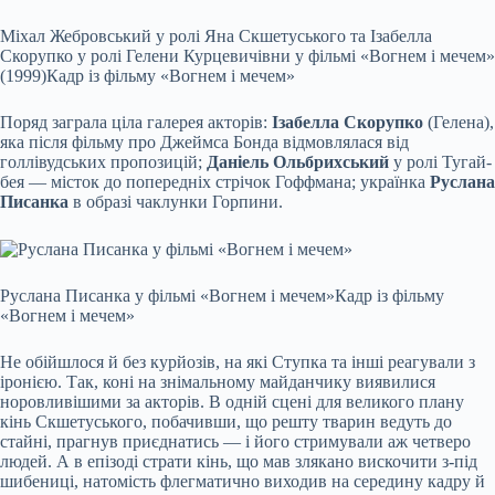
Міхал Жебровський у ролі Яна Скшетуського та Ізабелла
Скорупко у ролі Гелени Курцевичівни у фільмі «Вогнем і мечем»
(1999)
Кадр із фільму «Вогнем і мечем»
Поряд заграла ціла галерея акторів:
Ізабелла Скорупко
(Гелена),
яка після фільму про Джеймса Бонда відмовлялася від
голлівудських пропозицій;
Даніель Ольбрихський
у ролі Тугай-
бея — місток до попередніх стрічок Гоффмана; українка
Руслана
Писанка
в образі чаклунки Горпини.
Руслана Писанка у фільмі «Вогнем і мечем»
Кадр із фільму
«Вогнем і мечем»
Не обійшлося й без курйозів, на які Ступка та інші реагували з
іронією. Так, коні на знімальному майданчику виявилися
норовливішими за акторів. В одній сцені для великого плану
кінь Скшетуського, побачивши, що решту тварин ведуть до
стайні, прагнув приєднатись — і його стримували аж четверо
людей. А в епізоді страти кінь, що мав злякано вискочити з-під
шибениці, натомість флегматично виходив на середину кадру й