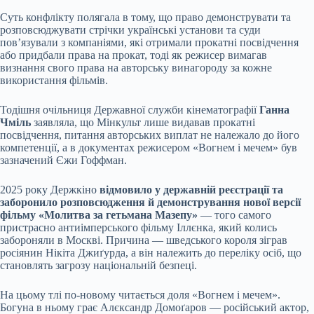
Суть конфлікту полягала в тому, що право демонструвати та
розповсюджувати стрічки українські установи та суди
пов’язували з компаніями, які отримали прокатні посвідчення
або придбали права на прокат, тоді як режисер вимагав
визнання свого права на авторську винагороду за кожне
використання фільмів.
Тодішня очільниця Державної служби кінематографії
Ганна
Чміль
заявляла, що Мінкульт лише видавав прокатні
посвідчення, питання авторських виплат не належало до його
компетенції, а в документах режисером «Вогнем і мечем» був
зазначений Єжи Гоффман.
2025 року Держкіно
відмовило у державній реєстрації та
заборонило розповсюдження й демонстрування нової версії
фільму «Молитва за гетьмана Мазепу»
— того самого
пристрасно антиімперського фільму Іллєнка, який колись
забороняли в Москві. Причина — шведського короля зіграв
росіянин Нікіта Джиґурда, а він належить до переліку осіб, що
становлять загрозу національній безпеці.
На цьому тлі по-новому читається доля «Вогнем і мечем».
Богуна в ньому грає Алєксандр Домоґаров — російський актор,