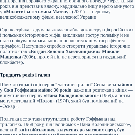
відтворення ворожого Україні історичного погляду. Через кілька
років він представив власну, кардинально іншу версію минулого
у
«Молитві за гетьмана Мазепу»
(2001) — першому
великобюджетному фільмі незалежної України.
Однак стрічка, задумана як масштабна деконструкція російських
і польських історичних міфів, викликала гостру полеміку й не
стала очікуваним загальнонаціональним кінематографічним
тріумфом. Наступною спробою створити українське історичне
полотно став
«Богдан-Зиновій Хмельницький»
Миколи
Мащенка
(2006), проте й він не перетворився на глядацький
блокбастер.
Тридцять
років
і
галоп
Шлях до екранізації першої частини трилогії Сенкевича
зайняв
у Єжи Гоффмана майже 30 років
, адже він розпочав з кінця —
випустивши спершу
«Пана Володийовського»
(1969), а потім
монументальний «
Потоп
» (1974), який був номінований на
«Оскар».
Політика все ж таки втрутилася в роботу Гоффмана над
трилогією. 1968 року, під час зйомок «Пана Володийовського»,
великий
загін військових, залучених до масових сцен, був