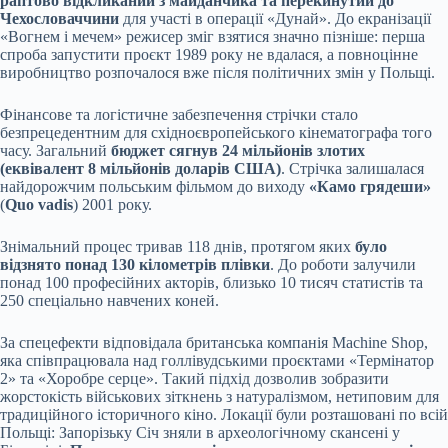
раптово відкликаний з майданчика та перекинутий до
Чехословаччини
для участі в операції «Дунай». До екранізації
«Вогнем і мечем» режисер зміг взятися значно пізніше: перша
спроба запустити проєкт 1989 року не вдалася, а повноцінне
виробництво розпочалося вже після політичних змін у Польщі.
Фінансове та логістичне забезпечення стрічки стало
безпрецедентним для східноєвропейського кінематографа того
часу. Загальний
бюджет сягнув 24 мільйонів злотих
(еквівалент 8 мільйонів доларів США)
. Стрічка залишалася
найдорожчим польським фільмом до виходу
«Камо грядеши»
(
Quo vadis
) 2001 року.
Знімальний процес тривав 118 днів, протягом яких
було
відзнято понад 130 кілометрів плівки
. До роботи залучили
понад 100 професійних акторів, близько 10 тисяч статистів та
250 спеціально навчених коней.
За спецефекти відповідала британська компанія Machine Shop,
яка співпрацювала над голлівудськими проєктами «Термінатор
2» та «Хоробре серце». Такий підхід дозволив зобразити
жорстокість військових зіткнень з натуралізмом, нетиповим для
традиційного історичного кіно. Локації були розташовані по всій
Польщі: Запорізьку Січ зняли в археологічному скансені у