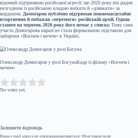
відомий підтримкою російської агресії: ще 2020 року він радив
незгодним із російською владою виїхати й «дзявкати» за
кордоном.
Домоґаров
публічно підтримав повномасштабне
вторгнення й побажав «перемоги» російській армії. Однак
станом на червень 2026 року його немає у списку.
Тому сама
участь Домоґарова наразі не стала формальною підставою для
заборони «Вогнем і мечем» в Україні.
Олександр Домогаров у ролі Богуна
Кадр із фільму «Вогнем і
мечем»
Submit Rating
Rate this item:
No votes yet.
Залишити відповідь
Ваша e-mail адреса не оприлюднюватиметься.
Обов’язкові поля