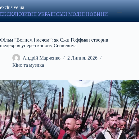
Перейти
exclusive ua
до
вмісту
ЕКСКЛЮЗИВНІ УКРАЇНСЬКІ МОДНІ НОВИНИ
Фільм “Вогнем і мечем”: як Єжи Гоффман створив
шедевр всупереч канону Сенкевича
Андрій Марченко
2 Липня, 2026
Кіно та музика