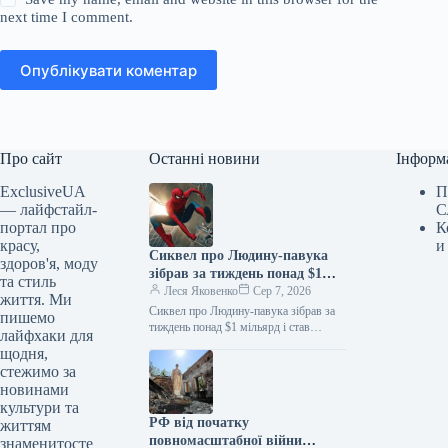
next time I comment.
Опублікувати коментар
Про сайт
Останні новини
Інформ
ExclusiveUA
П
— лайфстайл-
С
портал про
К
красу,
и
Сиквел про Людину-павука
здоров'я, моду
зібрав за тиждень понад $1
та стиль
мільярд і став найкасовішим
Леся Яковенко
Сер 7, 2026
життя. Ми
фільмом року
Сиквел про Людину-павука зібрав за
пишемо
тиждень понад $1 мільярд і став
лайфхаки для
найкасовішим фільмом року
щодня,
06.08.2026 10:28 Укрінформ Стрічка
стежимо за
«Людина-павук: Абсолютно…
новинами
культури та
РФ від початку
життям
повномасштабної війни
знаменитосте