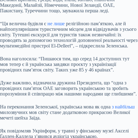
Македонії, Малайзії, Німеччини, Нової Зеландії, ОАЕ,
Пакистану, Туреччини тощо, зауважила перша леді.
“Ця велична будівля є
не лише
релігійною пам’яткою, але й
найпопулярнішим туристичним місцем для відвідувачів з усього
світу. Тутешні екскурсії для туристів також незвичайні: їх
проводять за допомогою технологій доповненої реальності через
мультимедійні пристрої El-Delleel”, – підкреслила Зеленська.
Вона наголосила: “Пишаюся тим, що серед 14 доступних тут
мов тепер є й українська завдяки проєкту з українізації
провідних пам’яток світу. Таких уже 85 у 46 країнах”.
Дуже важливо, відзначила дружина Президента, що “одна з
провідних пам’яток ОАЕ заговорить українською та зробить
порозуміння й співпрацю між нашими народами ще глибшими”.
На переконання Зеленської, українська мова як одна
з найбільш
милозвучних мов світу стане додатковою прикрасою Великої
мечеті шейха Заїда.
Як повідомляв Укрінформ, у травні у фінському музеї Акселі
Ґаллен-Каллела з’явився аудіогід українською.