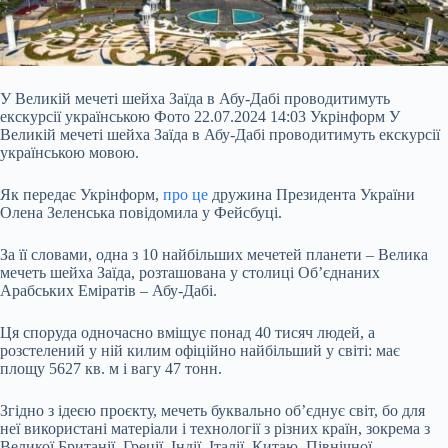
У Великій мечеті шейха Заїда в Абу-Дабі проводитимуть
екскурсії українською Фото 22.07.2024 14:03 Укрінформ У
Великій мечеті шейха Заїда в Абу-Дабі проводитимуть екскурсії
українською мовою.
Як передає Укрінформ,
про це
дружина Президента України
Олена Зеленська повідомила у Фейсбуці.
За її словами, одна з 10 найбільших мечетей планети – Велика
мечеть шейха Заїда, розташована у столиці Об’єднаних
Арабських Еміратів – Абу-Дабі.
Ця споруда одночасно вміщує понад 40 тисяч людей, а
розстелений
у ній килим офіційно найбільший у світі: має
площу 5627 кв. м і вагу 47 тонн.
Згідно з ідеєю проєкту, мечеть буквально об’єднує світ, бо для
неї використані матеріали і технології з різних країн, зокрема з
Великої Британії, Греції, Індії, Італії, Китаю, Північної