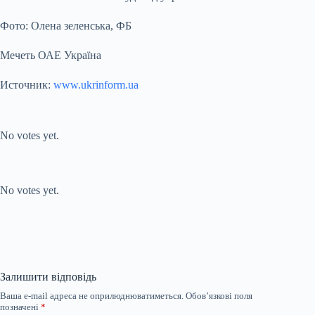
Фото: Олена зеленська, ФБ
Мечеть ОАЕ Україна
Источник:
www.ukrinform.ua
Submit Rating
Rate this item:
No votes yet.
Submit Rating
Rate this item:
No votes yet.
Залишити відповідь
Ваша e-mail адреса не оприлюднюватиметься.
Обов’язкові поля
позначені
*