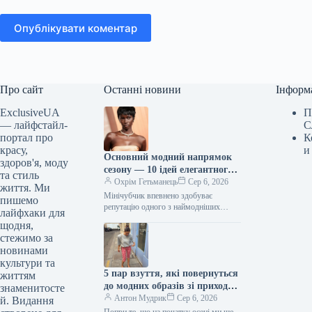
Опублікувати коментар
Про сайт
Останні новини
Інформ
ExclusiveUA
П
— лайфстайл-
С
портал про
К
красу,
и
Основний модний напрямок
здоров'я, моду
сезону — 10 ідей елегантного
та стиль
носіння короткої чубчика цієї
Охрім Гетьманець
Сер 6, 2026
життя. Ми
осені
Мінічубчик впевнено здобуває
пишемо
репутацію одного з наймодніших
лайфхаки для
акцентів сезону. Короткий і
щодня,
безкомпромісно виразний, він надає
стежимо за
характеру будь-якому образу та
новинами
миттєво…
культури та
5 пар взуття, які повернуться
життям
до модних образів зі приходом
знаменитосте
осені
Антон Мудрик
Сер 6, 2026
й. Видання