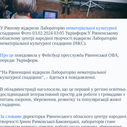
У Рівному відкрили Лабораторію
нематеріальної культурної
спадщини Фото 03.02.2024 03:05 Укрінформ У Рівненському
обласному центрі народної творчості відкрили Лабораторію
нематеріальної культурної спадщини (НКС).
Про це
повідомила у Фейсбуці пресслужба Рівненської ОВА,
передає Укрінформ.
“На Рівненщині відкрили Лабораторію нематеріальної
культурної спадщини”, – йдеться в повідомленні.
В обладміністрації наголосили, що це перший у регіоні освітньо-
дослідницький інтерактивний простір
для роботи з громадами з
питань охорони, збереження, розвитку та популяризації живої
спадщини.
За словами
директорки Рівненського обласного центру народної
творчості Ірини Рачковської-Баковецької, лабораторія стане
осередком повного спектру роботи щодо охорони, збереження,