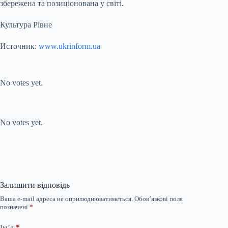
збережена та позиціонована у світі.
Культура Рівне
Источник:
www.ukrinform.ua
Submit Rating
Rate this item:
No votes yet.
Submit Rating
Rate this item:
No votes yet.
Залишити відповідь
Ваша e-mail адреса не оприлюднюватиметься.
Обов’язкові поля
позначені
*
Ім’я
*