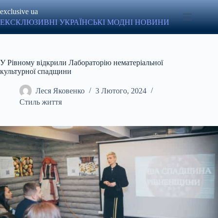
Перейти
exclusive ua
до
вмісту
ЕКСКЛЮЗИВНІ УКРАЇНСЬКІ МОДНІ НОВИНИ
У Рівному відкрили Лабораторію нематеріальної
культурної спадщини
Леся Яковенко
3 Лютого, 2024
Стиль життя