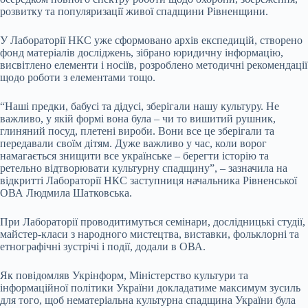
розвитку та популяризації живої спадщини Рівненщини.
У Лабораторії НКС уже сформовано архів експедицій, створено
фонд матеріалів досліджень, зібрано юридичну інформацію,
висвітлено елементи і носіїв, розроблено методичні рекомендації
щодо роботи з елементами тощо.
“Наші предки, бабусі та дідусі, зберігали нашу культуру. Не
важливо, у якій формі вона була – чи то вишитий рушник,
глиняний посуд, плетені вироби. Вони все це зберігали та
передавали своїм дітям. Дуже важливо у час, коли ворог
намагається знищити все українське – берегти історію та
ретельно відтворювати культурну спадщину”, – зазначила на
відкритті Лабораторії НКС заступниця начальника Рівненської
ОВА Людмила Шатковська.
При Лабораторії проводитимуться семінари, дослідницькі студії,
майстер-класи з народного мистецтва, виставки, фольклорні та
етнографічні зустрічі і події, додали в ОВА.
Як повідомляв Укрінформ, Міністерство культури та
інформаційної політики України докладатиме максимум зусиль
для того, щоб нематеріальна культурна спадщина України була