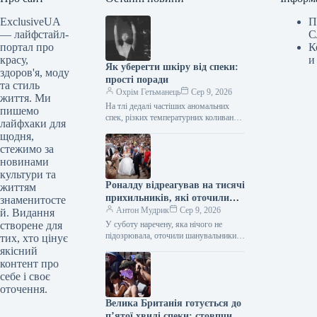
ExclusiveUA
П
— лайфстайл-
С
портал про
К
красу,
и
Як уберегти шкіру від спеки:
здоров'я, моду
прості поради
та стиль
Охрім Гетьманець
Сер 9, 2026
життя. Ми
На тлі дедалі частіших аномальних
пишемо
спек, різких температурних коливань
лайфхаки для
та тривалих періодів інтенсивного
щодня,
сонячного випромінювання, наш
стежимо за
організм зазнає серйозних
новинами
фізіологічних…
культури та
Роналду відреагував на тисячі
життям
прихильників, які оточили
знаменитосте
наречену на весіллі на
Антон Мудрик
Сер 9, 2026
й. Видання
Мадейрі
створене для
У суботу наречену, яка нічого не
підозрювала, оточили шанувальники
тих, хто цінує
Кріштіану Роналду біля
якісний
кафедрального собору Фуншала (Nick
контент про
Edwards for Daily Mail)…
себе і своє
оточення.
Велика Британія готується до
п’ятої хвилі спеки: стовпчики