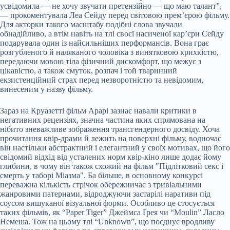
усвідомила — не хочу звучати претензійно — що маю талант”,
— прокоментувала Леа Сейду перед світовою прем’єрою фільму.
Для акторки такого масштабу подібні слова звучали
обнадійливо, а втім навіть на тлі своєї насиченої кар’єри Сейду
подарувала один із найсильніших перформансів. Вона грає
розгубленого й наляканого чоловіка з винятковою крихкістю,
передаючи мовою тіла фізичний дискомфорт, що межує з
цікавістю, а також смуток, розпач і той тваринний
екзистенційний страх перед незворотністю та невідомим,
винесеним у назву фільму.
Зараз на Круазетті фільм Арарі зазнає навали критики в
негативних рецензіях, значна частина яких спрямована на
нібито зневажливе зображення трансгендерного досвіду. Хоча
прочитання квір-драми й лежить на поверхні фільму, водночас
він настільки абстрактний і елегантний у своїх мотивах, що його
свідомий відхід від усталених норм квір-кіно лише додає йому
глибини, в чому він також схожий на фільм "Підлітковий секс і
смерть у таборі Міазма". Ба більше, в основному конкурсі
переважна кількість стрічок обережничає з тривіальними
жанровими патернами, відроджуючи застарілі наративи під
соусом вишуканої візуальної форми. Особливо це стосується
таких фільмів, як “Paper Tiger” Джеймса Ґрея чи “Moulin” Ласло
Немеша. Тож на цьому тлі “Unknown”, що поєднує вродливу