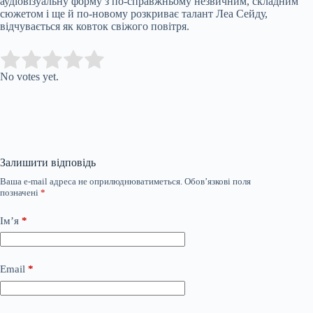
аудіовізуальну форму з по-справжньому незвичним, складним
сюжетом і ще й по-новому розкриває талант Леа Сейду,
відчувається як ковток свіжого повітря.
Submit Rating
Rate this item:
No votes yet.
Залишити відповідь
Ваша e-mail адреса не оприлюднюватиметься.
Обов’язкові поля
позначені
*
Ім’я
*
Email
*