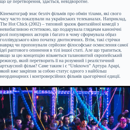
що це перетворення, здається, невідворотне.
Кінематограф знає безліч фільмів про обмін тілами, які свого
часу часто показували на українських телеканалах. Наприклад,
The Hot Chick (2002) – типовий зразок фантазійної комедії з
невибагливою естетикою, що подарувала глядачам канонічні
ролі популярних акторів і багато в чому сформувала образ
голлівудського кіно початку двотисячних. Втім, такі стрічки
навряд чи пропонували серйозне філософське осмислення самої
ідеї раптового опинення в тілі іншої статі. Але що трапиться,
якщо за цю концепцію візьметься талановитий європейський
режисер, який перетворить її на розумний і реалістичний
артхаусний фільм? Саме таким і є “Unknown” Артура Арарі,
який вже закріпив за собою статус одного з найбільш
неординарних і контроверсійних фільмів цьогорічної едиції.