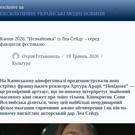
Перейти
exclusive ua
до
вмісту
ЕКСКЛЮЗИВНІ УКРАЇНСЬКІ МОДНІ НОВИНИ
Канни 2026: “Незнайомка” із Леа Сейду – серед
фаворитів фестивалю
Охрім Гетьманець
19 Травня, 2026
Культура
На Каннському кінофестивалі продемонстрували нову
стрічку французького режисера Артура Арарі. “Невідома” —
це розмірений артхаус, що по-новому інтерпретує знайомий
масовому кіно сюжет про зміну тілами. Кінокритик Соня
Вселюбська ділиться, чому цей найбільш неординарний
фільм змагання спричинив жваве обговорення і як він по-
новому висвітлює акторський дар Леа Сейду.