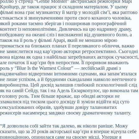
роллю у стрічці “Gentle Monster” австрійської режисерки Марі
Кройцер, де також працює зі складним матеріалом. У цьому
фільмі вона грає музикантку й матір у молодій сім’ї, яка раптово
стикається зі звинуваченнями проти свого коханого чоловіка,
який роками таємно зберігав і поширював порнографічний
контент із неповнолітніми. Дивлячись на цю надривну драму,
побудовану на океані сліз і виснаженні від душевного болю, а
також на її роль у фільмі Арарі, який не меншою мірою
тримається на близьких планах її переляканого обличчя, важко
не замислитися над кар’єрою акторки ретроспективно. Сьогодні
вона відома як одна з найбільш затребуваних акторок сучасності,
але початок її карʼєри був непростим. Її проривом вважають
роль у “Blue Is the Warmest Colour” — лесбійській драмі з
надзвичайно відвертими інтимними сценами, яка запам’яталася
не лише успіхом, а й брудними скандалами навколо неетичного
виробництва. Цей досвід залишив глибокий психологічний слід
як на самій Сейду, так і на Адель Екзаркопулос, що виконала там
головну роль. Тим більше вражає, що обидві акторки не
зламалися під тиском цього досвіду й зуміли відійти від суто
сексуалізованих образів, здобувши довіру талановитих
режисерів насамперед завдяки своєму драматичному таланту.
“Я дозволила собі зайти так далеко, як ніколи раніше. Можу
сказати, що за 20 років акторської кар’єри я вперше відчула себе
повноцінною, опинилася саме на своєму місці. Уперше я