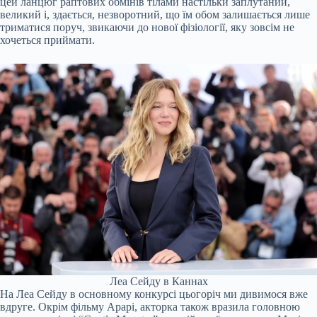
цей ланцюг раптових обмінів тілами настільки заплутаний,
великий і, здається, незворотний, що їм обом залишається лише
триматися поруч, звикаючи до нової фізіології, яку зовсім не
хочеться приймати.
Леа Сейду в Каннах
На Леа Сейду в основному конкурсі цьогоріч ми дивимося вже
вдруге. Окрім фільму Арарі, акторка також вразила головною