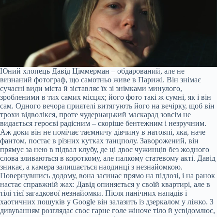
Юний хлопець Давід Ціммерман – обдарований, але не
визнаний фотограф, що самотньо живе в Парижі. Він знімає
сучасні види міста й зіставляє їх зі знімками минулого,
зробленими в тих самих місцях; його фото такі ж сумні, як і він
сам. Одного вечора приятелі витягують його на вечірку, щоб він
трохи відволікся, проте чудернацький маскарад зовсім не
видається героєві радісним – скоріше бентежним і незручним.
Аж доки він не помічає таємничу дівчину в натовпі, яка, наче
фантом, постає в різних кутках танцполу. Заворожений, він
прямує за нею в підвал клубу, де ці двоє чужинців без жодного
слова зливаються в короткому, але палкому статевому акті. Давід
зникає, а камера залишається наодинці з незнайомкою.
Повернувшись додому, вона засинає прямо на підлозі, і на ранок
настає справжній жах: Давід опиняється у своїй квартирі, але в
тілі тієї загадкової незнайомки. Після панічних нападів і
хаотичних пошуків у Google він залазить із дзеркалом у ліжко. З
дивуванням розглядає своє гарне голе жіноче тіло й усвідомлює,