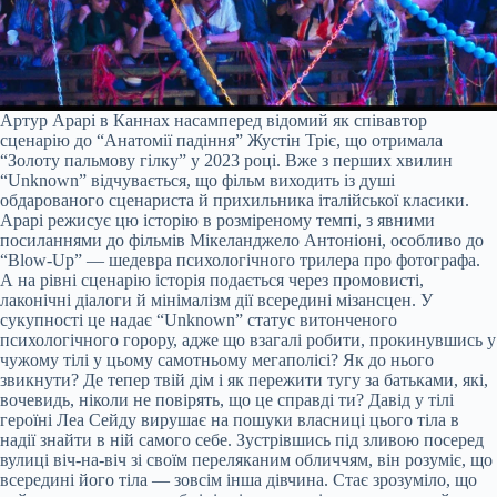
Артур Арарі в Каннах насамперед відомий як співавтор
сценарію до “Анатомії падіння” Жустін Тріє, що отримала
“Золоту пальмову гілку” у 2023 році. Вже з перших хвилин
“Unknown” відчувається, що фільм виходить із душі
обдарованого сценариста й прихильника італійської класики.
Арарі режисує цю історію в розміреному темпі, з явними
посиланнями до фільмів Мікеланджело Антоніоні, особливо до
“Blow-Up” — шедевра психологічного трилера про фотографа.
А на рівні сценарію історія подається через промовисті,
лаконічні діалоги й мінімалізм дії всередині мізансцен. У
сукупності це надає “Unknown” статус витонченого
психологічного горору, адже що взагалі робити, прокинувшись у
чужому тілі у цьому самотньому мегаполісі? Як до нього
звикнути? Де тепер твій дім і як пережити тугу за батьками, які,
вочевидь, ніколи не повірять, що це справді ти? Давід у тілі
героїні Леа Сейду вирушає на пошуки власниці цього тіла в
надії знайти в ній самого себе. Зустрівшись під зливою посеред
вулиці віч-на-віч зі своїм переляканим обличчям, він розуміє, що
всередині його тіла — зовсім інша дівчина. Стає зрозуміло, що