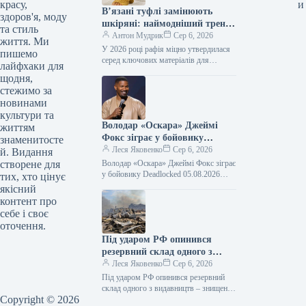
красу,
и
В’язані туфлі замінюють
здоров'я, моду
шкіряні: наймодніший тренд
та стиль
серпня 2026 року
Антон Мудрик
Сер 6, 2026
життя. Ми
У 2026 році рафія міцно утвердилася
пишемо
серед ключових матеріалів для
лайфхаки для
преміальних аксесуарів. Якщо раніше
щодня,
її асоціювали переважно з пляжним
стежимо за
стилем,…
новинами
культури та
Володар «Оскара» Джеймі
життям
Фокс зіграє у бойовику
знаменитосте
Deadlocked
Леся Яковенко
Сер 6, 2026
й. Видання
створене для
Володар «Оскара» Джеймі Фокс зіграє
у бойовику Deadlocked 05.08.2026
тих, хто цінує
15:38 Укрінформ Голлівудський актор,
якісний
лауреат премії «Оскар» Джеймі Фокс
контент про
зіграє головну…
себе і своє
оточення.
Під ударом РФ опинився
резервний склад одного з
видавництв – знищені 100
Леся Яковенко
Сер 6, 2026
тисяч книг
Під ударом РФ опинився резервний
склад одного з видавництв – знищені
Copyright © 2026
100 тисяч книг 05.08.2026 21:01