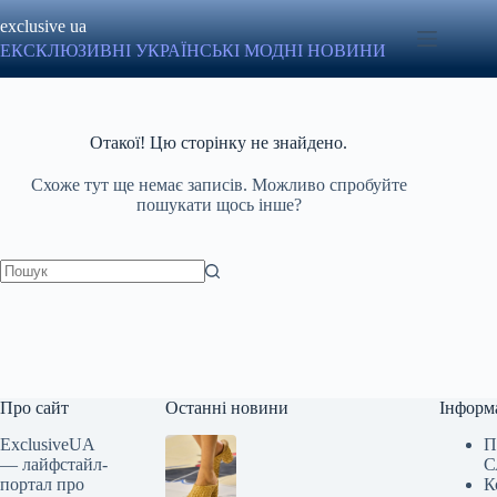
Перейти
exclusive ua
до
вмісту
ЕКСКЛЮЗИВНІ УКРАЇНСЬКІ МОДНІ НОВИНИ
Отакої! Цю сторінку не знайдено.
Схоже тут ще немає записів. Можливо спробуйте
пошукати щось інше?
Немає
результатів
Про сайт
Останні новини
Інформ
ExclusiveUA
П
— лайфстайл-
С
портал про
К