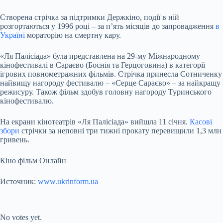
Створена стрічка за підтримки Держкіно, події в ній
розгортаються у 1996 році – за п’ять місяців до запровадження
в
Україні
мораторію на смертну кару.
«Ля Палісіада» була представлена на 29-му Міжнародному
кінофестивалі в Сараєво (Боснія та Герцоговина) в категорії
ігрових повнометражних фільмів. Стрічка принесла Сотниченку
найвищу нагороду фестивалю – «Серце Сараєво» – за найкращу
режисуру. Також фільм здобув головну нагороду Туринського
кінофестивалю.
На екрани кінотеатрів «Ля Палісіада» вийшла 11 січня.
Касові
збори
стрічки за неповні три тижні прокату перевищили 1,3 млн
гривень.
Кіно фільм Онлайн
Источник:
www.ukrinform.ua
Submit Rating
Rate this item:
No votes yet.