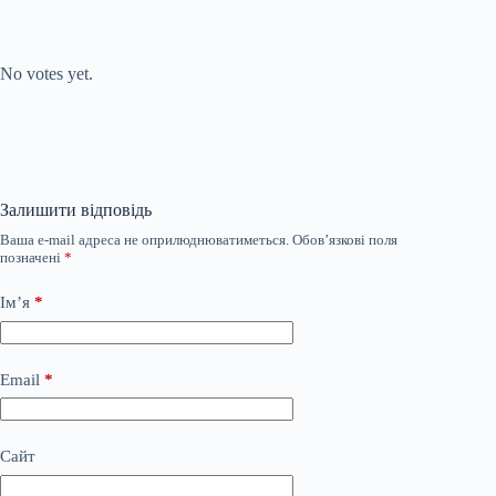
Submit Rating
Rate this item:
No votes yet.
Залишити відповідь
Ваша e-mail адреса не оприлюднюватиметься.
Обов’язкові поля
позначені
*
Ім’я
*
Email
*
Сайт