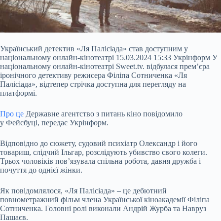
Український детектив «Ля Палісіада» став доступним у
національному онлайн-кінотеатрі 15.03.2024 15:33 Укрінформ У
національному онлайн-кінотеатрі Sweet.tv. відбулася премʼєра
іронічного детективу режисера Філіпа Сотниченка «Ля
Палісіада», відтепер стрічка доступна для перегляду на
платформі.
Про це
Державне агентство з питань кіно повідомило
у Фейсбуці, передає Укрінформ.
Відповідно до сюжету, судовий психіатр Олександр і його
товариш, слідчий Ільгар, розслідують убивство свого
колеги.
Трьох чоловіків пов’язувала спільна робота, давня дружба і
почуття до однієї жінки.
Як повідомлялося, «Ля Палісіада» – це дебютний
повнометражний фільм члена Української кіноакадемії Філіпа
Сотниченка. Головні ролі виконали Андрій Журба та Навруз
Пашаєв.