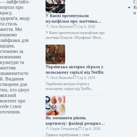
— лайфстайл-
С
портал про
К
красу,
и
У Києві презентували
здоров'я, моду
мультфільм про льотчика
та стиль
Олексія «Мунфіша» Меся
Леся Яковенко
Сер 6, 2026
життя. Ми
У Києві презентували мультфільм про
пишемо
льотчика Олексія «Мунфіша» Меся
лайфхаки для
Відео 06.08.2026 20:51 Укрінформ У
щодня,
Музеї війни відбулася презентація
стежимо за
першого мультфільму…
новинами
культури та
Українська акторка зіграла у
життям
польському серіалі від Netflix
знаменитосте
Леся Яковенко
Сер 6, 2026
й. Видання
створене для
Українська акторка зіграла у
польському серіалі від Netflix
тих, хто цінує
06.08.2026 21:06 Укрінформ
якісний
Українська акторка Оксана
контент про
Черкашина, відома за ролями у
себе і своє
фільмах…
оточення.
Як зменшити рівень
кортизолу: фахівці розкрили
легкі методи без медикаментів
Охрім Гетьманець
Сер 6, 2026
Тривале перебування у стані