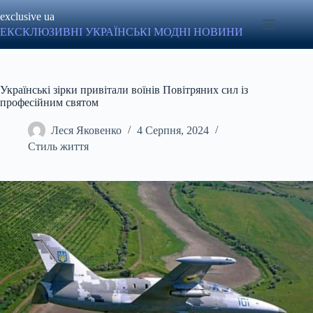
Перейти
exclusive ua
до
вмісту
ЕКСКЛЮЗИВНІ УКРАЇНСЬКІ МОДНІ НОВИНИ
Українські зірки привітали воїнів Повітряних сил із
професійним святом
Леся Яковенко
4 Серпня, 2024
Стиль життя