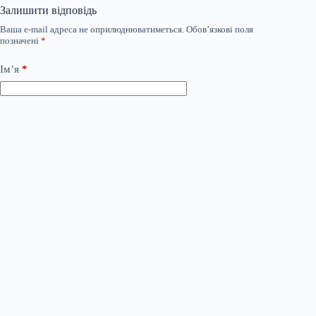
Залишити відповідь
Ваша e-mail адреса не оприлюднюватиметься.
Обов’язкові поля
позначені
*
Ім’я
*
Email
*
Сайт
Додати коментар
*