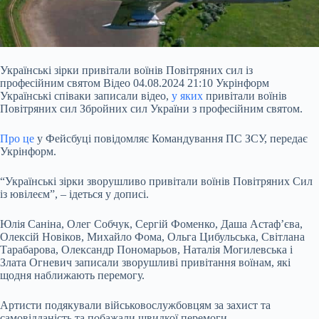
Українські зірки привітали воїнів Повітряних сил із
професійним святом Відео 04.08.2024 21:10 Укрінформ
Українські співаки записали відео,
у яких
привітали воїнів
Повітряних сил Збройних сил України з професійним святом.
Про це
у Фейсбуці повідомляє Командування ПС ЗСУ, передає
Укрінформ.
“Українські зірки зворушливо привітали воїнів Повітряних Сил
із ювілеєм”, – ідеться у дописі.
Юлія Саніна, Олег Собчук, Сергій Фоменко, Даша Астаф’єва,
Олексій Новіков, Михайло Фома, Ольга Цибульська, Світлана
Тарабарова, Олександр Пономарьов, Наталія Могилевська і
Злата Огневич записали зворушливі привітання воїнам, які
щодня наближають перемогу.
Артисти подякували військовослужбовцям за захист та
самовідданість та побажали швидкої перемоги.