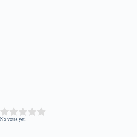
Submit Rating
Rate this item:
No votes yet.