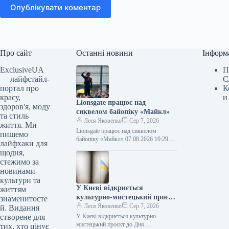
Опублікувати коментар
Про сайт
Останні новини
Інформ
ExclusiveUA
П
— лайфстайл-
С
портал про
К
красу,
и
Lionsgate працює над
здоров'я, моду
сиквелом байопіку «Майкл»
та стиль
Леся Яковенко
Сер 7, 2026
життя. Ми
Lionsgate працює над сиквелом
пишемо
байопіку «Майкл» 07.08.2026 10:29
лайфхаки для
Укрінформ Канадсько-американська
щодня,
медіакорпорація Lionsgate працює над
стежимо за
продовженням біографічної драми
новинами
«Майкл» (Michael) про…
культури та
У Києві відкриється
життям
культурно-мистецький проєкт
знаменитосте
до Дня Незалежності України
Леся Яковенко
Сер 7, 2026
й. Видання
створене для
У Києві відкриється культурно-
мистецький проєкт до Дня
тих, хто цінує