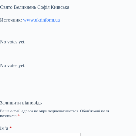
Свято Великдень Софія Київська
Источник:
www.ukrinform.ua
Submit Rating
Rate this item:
No votes yet.
Submit Rating
Rate this item:
No votes yet.
Залишити відповідь
Ваша e-mail адреса не оприлюднюватиметься.
Обов’язкові поля
позначені
*
Ім’я
*