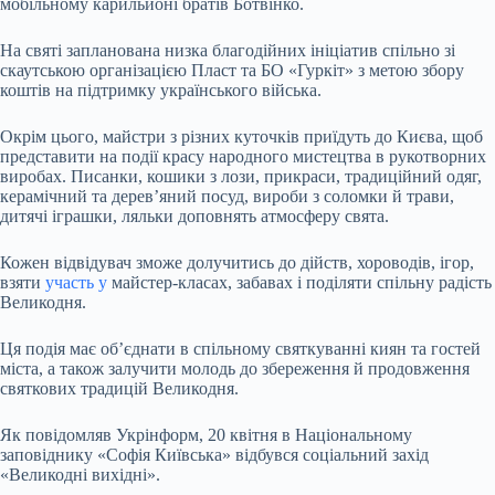
мобільному карильйоні братів Ботвінко.
На святі запланована низка благодійних ініціатив спільно зі
скаутською організацією Пласт та БО «Гуркіт» з метою збору
коштів на підтримку українського війська.
Окрім цього, майстри з різних куточків приїдуть до Києва, щоб
представити на події красу народного мистецтва в рукотворних
виробах. Писанки, кошики з лози, прикраси, традиційний одяг,
керамічний та дерев’яний посуд, вироби з соломки й трави,
дитячі іграшки, ляльки доповнять атмосферу свята.
Кожен відвідувач зможе долучитись до дійств, хороводів, ігор,
взяти
участь у
майстер-класах, забавах і поділяти спільну радість
Великодня.
Ця подія має об’єднати в спільному святкуванні киян та гостей
міста, а також залучити молодь до збереження й продовження
святкових традицій Великодня.
Як повідомляв Укрінформ, 20 квітня в Національному
заповіднику «Софія Київська» відбувся соціальний захід
«Великодні вихідні».