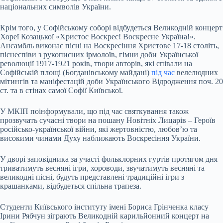
національних символів України.
Крім того, у Софійському соборі відбудеться Великодній концерт
Хореї Козацької «Христос Воскрес! Воскресне Україна!».
Ансамбль виконає пісні на Воскресіння Христове 17-18 століть,
піснеспіви з рукописних ірмолоїв, гімни доби Української
революції 1917-1921 років, твори авторів, які співали на
Софійській площі (Богданівському майдані)
під час
велелюдних
мітингів та маніфестацій доби Українського Відродження поч. 20
ст. та в стінах самої Софії Київської.
У МКІП поінформували, що під час святкування також
прозвучать сучасні твори на пошану Новітніх Лицарів – Героїв
російсько-української війни, які жертовністю, любов’ю та
високими чинами Духу наближають Воскресіння України.
У дворі заповідника за участі фольклорних гуртів протягом дня
триватимуть весняні ігри, хороводи, звучатимуть весняні та
великодні пісні, будуть представлені традиційні ігри з
крашанками, відбудеться спільна трапеза.
Студенти Київського інституту імені Бориса Грінченка класу
Ірини Рябчун зіграють Великодній карильйонний концерт на