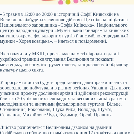
«5 травня з 12:00 до 20:00 в історичній Софії Київській на
Великдень відбудеться святкове дійство. Це спільна ініціатива
Національного заповідника «Софія Київська», Національного
центру народної культури
«Музей Івана Гончара» та київських
митців, зокрема фольклорних гуртів й ансамблю стародавньої
музики «Хорея козацька», – йдеться в повідомленні.
Як зазначили у МКІП, проєкт має на меті відродити давні
українські традиції святкування Великодня та показати
мистецьку, пісенну, інструментальну, танцювальну й обрядову
культуру цього свята.
У програмі дійства будуть представлені давні зразки пісень та
хороводів, що побутували в різних регіонах України. Для цього
учасники проєкту дослідили архіви й здійснили реконструкції
близько 20 унікальних великодніх та весняних танків разом з
молодіжними та дитячими фольклорними гуртами: Вільце,
Стодивниця, Роксоланія, Щука Риба, Володар, Шум’я,
Серпанок, Михайлове Чудо, Будимир, Орелі, Правиця.
Дійство розпочнеться Великоднім дзвоном на дзвіниці
Софійського собору, що є пам’яткою кінця 17 століття та одним з