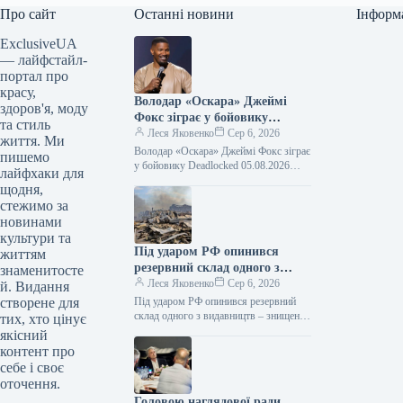
Про сайт
Останні новини
Інформ
ExclusiveUA
— лайфстайл-
портал про
красу,
Володар «Оскара» Джеймі
здоров'я, моду
Фокс зіграє у бойовику
та стиль
Deadlocked
Леся Яковенко
Сер 6, 2026
життя. Ми
Володар «Оскара» Джеймі Фокс зіграє
пишемо
у бойовику Deadlocked 05.08.2026
лайфхаки для
15:38 Укрінформ Голлівудський актор,
щодня,
лауреат премії «Оскар» Джеймі Фокс
стежимо за
зіграє головну…
новинами
культури та
Під ударом РФ опинився
життям
резервний склад одного з
знаменитосте
видавництв – знищені 100
Леся Яковенко
Сер 6, 2026
й. Видання
тисяч книг
створене для
Під ударом РФ опинився резервний
склад одного з видавництв – знищені
тих, хто цінує
100 тисяч книг 05.08.2026 21:01
якісний
Укрінформ Уночі 5 серпня…
контент про
себе і своє
оточення.
Головою наглядової ради