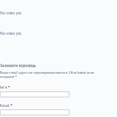
Submit Rating
Rate this item:
No votes yet.
Submit Rating
Rate this item:
No votes yet.
Залишити відповідь
Ваша e-mail адреса не оприлюднюватиметься.
Обов’язкові поля
позначені
*
Ім’я
*
Email
*