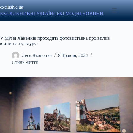
Перейти
exclusive ua
до
вмісту
ЕКСКЛЮЗИВНІ УКРАЇНСЬКІ МОДНІ НОВИНИ
У Музеї Ханенків проходить фотовиставка про вплив
війни на культуру
Леся Яковенко
8 Травня, 2024
Стиль життя