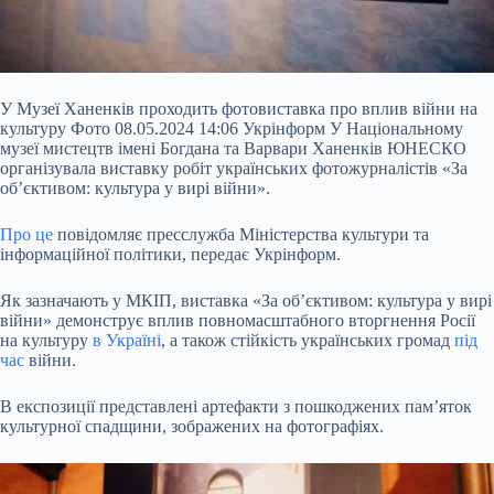
У Музеї Ханенків проходить фотовиставка про вплив війни на
культуру Фото 08.05.2024 14:06 Укрінформ У Національному
музеї мистецтв імені Богдана та Варвари Ханенків ЮНЕСКО
організувала виставку робіт українських фотожурналістів «За
об’єктивом: культура у вирі війни».
Про це
повідомляє пресслужба Міністерства культури та
інформаційної політики, передає Укрінформ.
Як зазначають у МКІП, виставка «За об’єктивом: культура у вирі
війни» демонструє вплив
повномасштабного вторгнення Росії
на культуру
в Україні
, а також стійкість українських громад
під
час
війни.
В експозиції представлені артефакти з пошкоджених пам’яток
культурної спадщини, зображених на фотографіях.