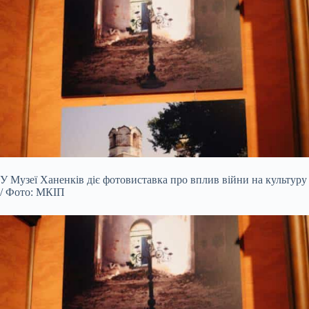
У Музеї Ханенків діє фотовиставка про вплив війни на культуру
/ Фото: МКІП