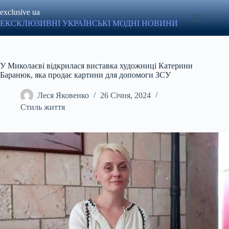
Перейти
exclusive ua
до
вмісту
ЕКСКЛЮЗИВНІ УКРАЇНСЬКІ МОДНІ НОВИНИ
У Миколаєві відкрилася виставка художниці Катерини
Баранюк, яка продає картини для допомоги ЗСУ
Леся Яковенко
26 Січня, 2024
Стиль життя