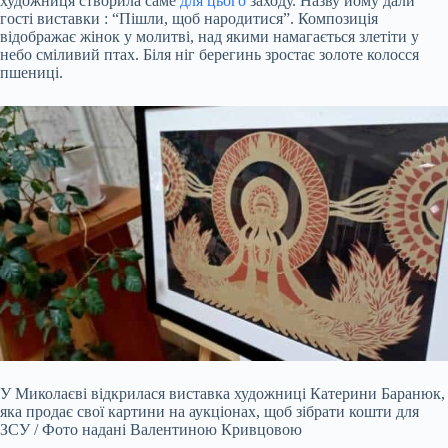
художниця створила саме
для цього
заходу. Назву йому дали
гості виставки : “Пішли, щоб народитися”. Композиція
відображає жінок у молитві, над якими намагається злетіти у
небо сміливий птах. Біля ніг берегинь зростає золоте колосся
пшениці.
У Миколаєві відкрилася виставка художниці Катерини Баранюк,
яка продає свої картини на аукціонах, щоб зібрати кошти для
ЗСУ / Фото надані Валентиною Кривцовою