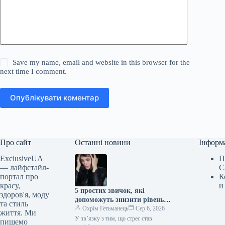
Save my name, email and website in this browser for the
next time I comment.
Опублікувати коментар
Про сайт
Останні новини
Інформ
ExclusiveUA
П
— лайфстайл-
С
портал про
К
красу,
и
5 простих звичок, які
здоров'я, моду
допоможуть знизити рівень
та стиль
кортизолу
Охрім Гетьманець
Сер 6, 2026
життя. Ми
У зв’язку з тим, що стрес став
пишемо