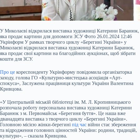
У Миколаєві відкрилася виставка художниці Катерини Баранюк,
яка продає картини для допомоги ЗСУ Фото 26.01.2024 12:46
Укрінформ У рамках творчого циклу «Берегині України» у
Миколаєві відкрилася виставка художниці Катерини Баранюк,
яка продає свої картини на благодійних аукціонах, щоб зібрати
кошти для ЗСУ.
Про це
кореспонденту Укрінформу повідомила організаторка
заходу, голова ГО «Культурно-мистецька асоціація «Арт-
спокуса», Заслужена працівниця культури України
Валентина
Кривцова.
«У Центральній міській бібліотеці ім. М. Л. Кропивницького
розпочала роботу персональна виставка художниці Катерини
Баранюк з м. Первомайськ «Берегиня буття». Це наша вже
дванадцята виставка з творчого циклу «Берегині України».
Головною місією жінки-берегині
під час
війни стає збереження
та відродження головних цінностей України: родини, традицій,
культури», – сказала Кривцова.