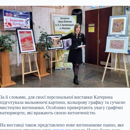
За її словами, для своєї персональної виставки Катерина
підготувала мальовничі картини, кольорову графіку та сучасне
мистецтво витинанки. Особливо привертають увагу графічні
натюрморти, які вражають своєю витонченістю.
На виставці також представлено нове витинанкове панно, яке