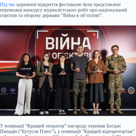
Під час
церемонії відкриття фестивалю були представлені
переможці конкурсу журналістських робіт про національний
спротив та оборону держави “Війна в об’єктиві”.
У номінації “Кращий оператор” нагороду отримав Богдан
Пападін (“Бутусов Плюс”), у номінації “Кращий відеорепортаж”