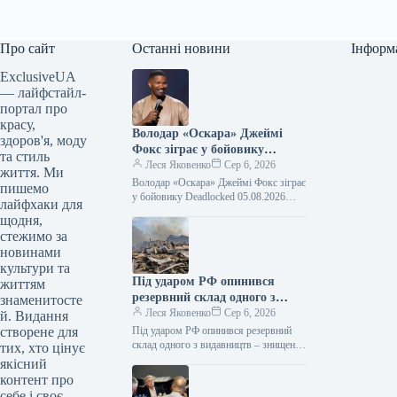
Про сайт
Останні новини
Інформ
ExclusiveUA
— лайфстайл-
портал про
красу,
Володар «Оскара» Джеймі
здоров'я, моду
Фокс зіграє у бойовику
та стиль
Deadlocked
Леся Яковенко
Сер 6, 2026
життя. Ми
Володар «Оскара» Джеймі Фокс зіграє
пишемо
у бойовику Deadlocked 05.08.2026
лайфхаки для
15:38 Укрінформ Голлівудський актор,
щодня,
лауреат премії «Оскар» Джеймі Фокс
стежимо за
зіграє головну…
новинами
культури та
Під ударом РФ опинився
життям
резервний склад одного з
знаменитосте
видавництв – знищені 100
Леся Яковенко
Сер 6, 2026
й. Видання
тисяч книг
створене для
Під ударом РФ опинився резервний
склад одного з видавництв – знищені
тих, хто цінує
100 тисяч книг 05.08.2026 21:01
якісний
Укрінформ Уночі 5 серпня…
контент про
себе і своє