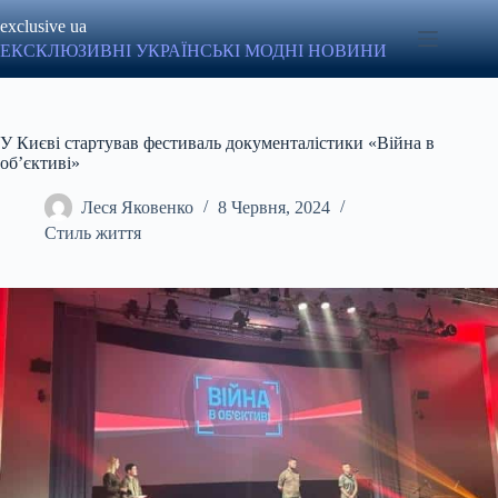
Перейти
exclusive ua
до
вмісту
ЕКСКЛЮЗИВНІ УКРАЇНСЬКІ МОДНІ НОВИНИ
У Києві стартував фестиваль документалістики «Війна в
обʼєктиві»
Леся Яковенко
8 Червня, 2024
Стиль життя