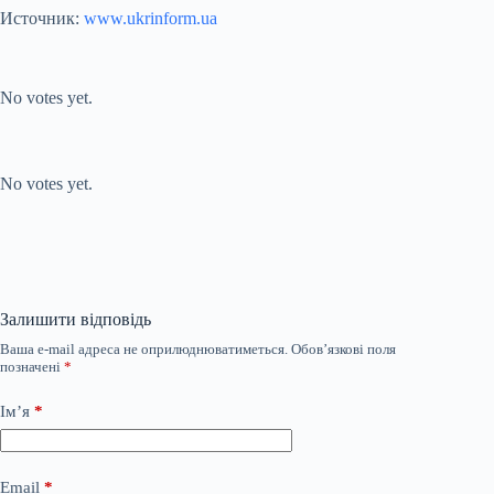
Источник:
www.ukrinform.ua
Submit Rating
Rate this item:
No votes yet.
Submit Rating
Rate this item:
No votes yet.
Залишити відповідь
Ваша e-mail адреса не оприлюднюватиметься.
Обов’язкові поля
позначені
*
Ім’я
*
Email
*