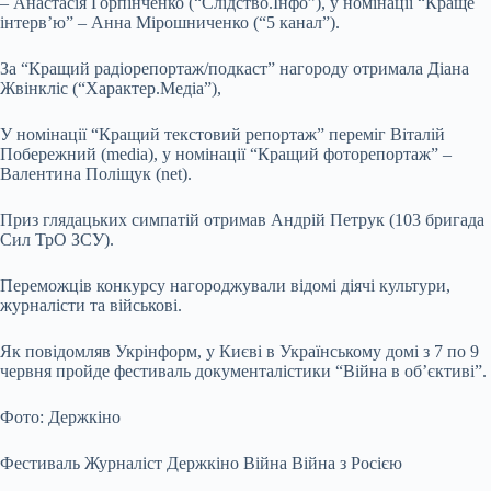
– Анастасія Горпінченко (“Слідство.Інфо”), у номінації “Краще
інтерв’ю” – Анна Мірошниченко (“5 канал”).
За “Кращий радіорепортаж/подкаст” нагороду отримала Діана
Жвінкліс (“Характер.Медіа”),
У номінації “Кращий текстовий репортаж” переміг Віталій
Побережний (media), у номінації “Кращий фоторепортаж” –
Валентина Поліщук (net).
Приз глядацьких симпатій отримав Андрій Петрук (103 бригада
Сил ТрО ЗСУ).
Переможців конкурсу нагороджували відомі діячі культури,
журналісти та військові.
Як повідомляв Укрінформ, у Києві в Українському домі з 7 по 9
червня пройде фестиваль документалістики “Війна в об’єктиві”.
Фото: Держкіно
Фестиваль Журналіст Держкіно Війна Війна з Росією